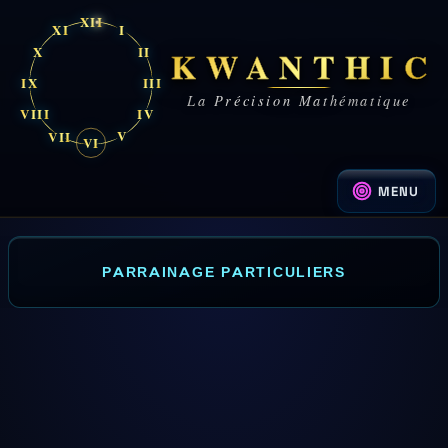
XII
XI
I
KWANTHIC
X
II
IX
III
La Précision Mathématique
VIII
IV
V
VII
VI
VI
MENU
PARRAINAGE PARTICULIERS