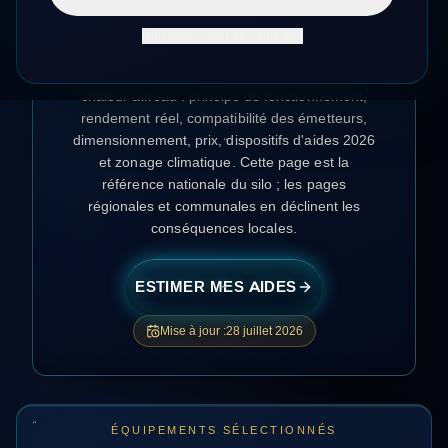
guide complet 2026
Non merci, peut-être plus tard
Tout ce qui détermine la réussite d'un
remplacement de chaudière par une pompe à
chaleur air/eau : principe de fonctionnement,
rendement réel, compatibilité des émetteurs,
dimensionnement, prix, dispositifs d'aides 2026
et zonage climatique. Cette page est la
référence nationale du silo ; les pages
régionales et communales en déclinent les
conséquences locales.
ESTIMER MES AIDES
Simulateur gratuit et sans engagem
Mise à jour :
28 juillet 2026
ÉQUIPEMENTS SÉLECTIONNÉS