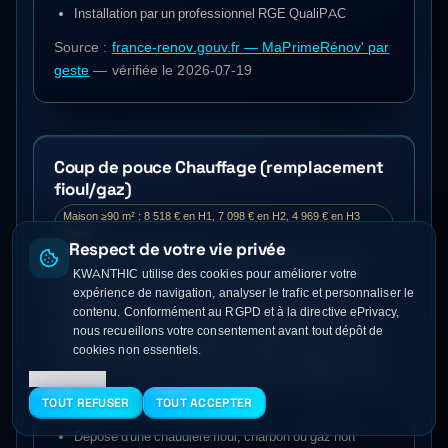
Installation par un professionnel RGE QualiPAC
Source :
france-renov.gouv.fr — MaPrimeRénov' par
geste
— vérifiée le
2026-07-19
Coup de pouce Chauffage (remplacement
fioul/gaz)
Maison ≥90 m² : 8 518 € en H1, 7 098 € en H2, 4 969 € en H3
(Bleu)
Respect de votre vie privée
Prime CEE bonifiée pour le remplacement d'une
KWANTHIC utilise des cookies pour améliorer votre
chaudière au fioul, au charbon ou au gaz hors
expérience de navigation, analyser le trafic et personnaliser le
condensation par une PAC air/eau. Grille unique
contenu. Conformément au RGPD et à la directive ePrivacy,
nous recueillons votre consentement avant tout dépôt de
retenue : Barème CEE AUX — grille ETAS ≥ 140 %,
cookies non essentiels.
maison individuelle, ETAS ≥ 140 %, surface et zone
En savoir plus
climatique réelles. Exemple publié Bleu ≥90 m² : H1
8 518 €, H2 7 098 €, H3 4 969 €.
TOUT REFUSER
TOUT ACCEPTER
Dépose d'une chaudière fioul, charbon ou gaz non