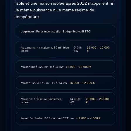
isolé et une maison isolée après 2012 n'appellent ni
la même puissance ni le même régime de
température.
Logement
Puissance usuelle
Budget indicatif TTC
Appartement / maison ≤ 80 m², bien
5 à 8
11 000 – 15 000
isolée
kW
€
Maison 80 à 120 m²
8 à 11 kW
13 000 – 18 000 €
Maison 120 à 160 m²
11 à 14 kW
16 000 – 22 000 €
Maison > 160 m² ou faiblement
14 à 20
20 000 – 28 000
isolée
kW
€
Ajout d'un ballon ECS ou d'un CET
—
+ 2 000 – 4 000 €