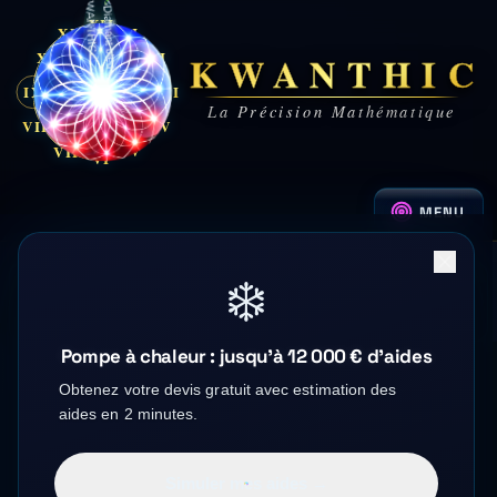
XII
XI
I
KWANTHIC
X
II
IX
IX
III
La Précision Mathématique
VIII
IV
V
VII
VI
MENU
❄️
POMPE À CHALEUR AIR/EAU
Pompe à chaleur : jusqu'à 12 000 € d'aides
Obtenez votre devis gratuit avec estimation des
aides en 2 minutes.
GUIDE NATIONAL · FRANCE ENTIÈRE
Pompe à chaleur air/eau :
Simuler mes aides →