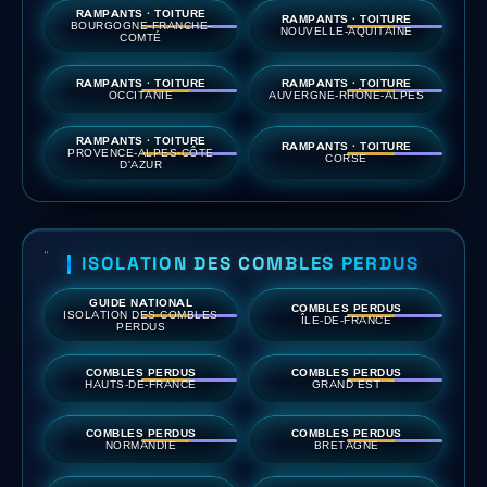
RAMPANTS · TOITURE
RAMPANTS · TOITURE
BOURGOGNE-FRANCHE-
NOUVELLE-AQUITAINE
COMTÉ
RAMPANTS · TOITURE
RAMPANTS · TOITURE
OCCITANIE
AUVERGNE-RHÔNE-ALPES
RAMPANTS · TOITURE
RAMPANTS · TOITURE
PROVENCE-ALPES-CÔTE
CORSE
D'AZUR
ISOLATION DES COMBLES PERDUS
GUIDE NATIONAL
COMBLES PERDUS
ISOLATION DES COMBLES
ÎLE-DE-FRANCE
PERDUS
COMBLES PERDUS
COMBLES PERDUS
HAUTS-DE-FRANCE
GRAND EST
COMBLES PERDUS
COMBLES PERDUS
NORMANDIE
BRETAGNE