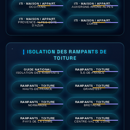
ITI · MAISON / APPART.
ITI · MAISON / APPART.
OCCITANIE
AUVERGNE-RHÔNE-ALPES
ITI · MAISON / APPART.
ITI · MAISON / APPART.
PROVENCE-ALPES-CÔTE
CORSE
D'AZUR
ISOLATION DES RAMPANTS DE
TOITURE
GUIDE NATIONAL
RAMPANTS · TOITURE
ISOLATION DES RAMPANTS
ÎLE-DE-FRANCE
RAMPANTS · TOITURE
RAMPANTS · TOITURE
HAUTS-DE-FRANCE
GRAND EST
RAMPANTS · TOITURE
RAMPANTS · TOITURE
NORMANDIE
BRETAGNE
RAMPANTS · TOITURE
RAMPANTS · TOITURE
PAYS DE LA LOIRE
CENTRE-VAL DE LOIRE