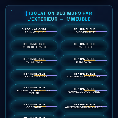
ISOLATION DES MURS PAR
L'EXTÉRIEUR — IMMEUBLE
GUIDE NATIONAL
ITE · IMMEUBLE
ITE IMMEUBLE
ÎLE-DE-FRANCE
ITE · IMMEUBLE
ITE · IMMEUBLE
HAUTS-DE-FRANCE
GRAND EST
ITE · IMMEUBLE
ITE · IMMEUBLE
NORMANDIE
BRETAGNE
ITE · IMMEUBLE
ITE · IMMEUBLE
PAYS DE LA LOIRE
CENTRE-VAL DE LOIRE
ITE · IMMEUBLE
ITE · IMMEUBLE
BOURGOGNE-FRANCHE-
NOUVELLE-AQUITAINE
COMTÉ
ITE · IMMEUBLE
ITE · IMMEUBLE
OCCITANIE
AUVERGNE-RHÔNE-ALPES