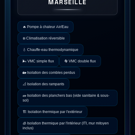
MARSEILLE
🔥
Pompe à chaleur Air/Eau
❄️
Climatisation réversible
💧
Chauffe-eau thermodynamique
🌬️
VMC simple flux
🔄
VMC double flux
🏡
Isolation des combles perdus
📐
Isolation des rampants
🧱
Isolation des planchers bas (vide sanitaire & sous-
sol)
🏗️
Isolation thermique par l'extérieur
🧊
Isolation thermique par l'intérieur (ITI, mur mitoyen
inclus)