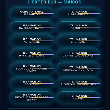
L'EXTÉRIEUR — MAISON
GUIDE NATIONAL
ITE · MAISON
ITE MAISON
ÎLE-DE-FRANCE
ITE · MAISON
ITE · MAISON
HAUTS-DE-FRANCE
GRAND EST
ITE · MAISON
ITE · MAISON
NORMANDIE
BRETAGNE
ITE · MAISON
ITE · MAISON
PAYS DE LA LOIRE
CENTRE-VAL DE LOIRE
ITE · MAISON
ITE · MAISON
BOURGOGNE-FRANCHE-
NOUVELLE-AQUITAINE
COMTÉ
ITE · MAISON
ITE · MAISON
OCCITANIE
AUVERGNE-RHÔNE-ALPES
ITE · MAISON
ITE · MAISON
PROVENCE-ALPES-CÔTE
CORSE
D'AZUR