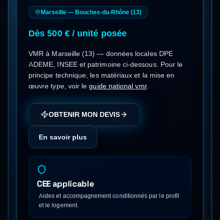
Marseille
—
Bouches-du-Rhône
(
13
)
Dès 500 € / unité posée
VMR
à
Marseille
(
13
) — données locales DPE
ADEME, INSEE et patrimoine ci-dessous.
Pour le
principe technique, les matériaux et la mise en
œuvre type, voir le
guide national
vmr
.
OBTENIR MON DEVIS
En savoir plus
CEE applicable
Aides et accompagnement conditionnés par le profil
et le logement.