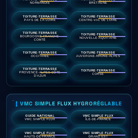
NORMANDIE
BRETAGNE
TOITURE-TERRASSE
TOITURE-TERRASSE
PAYS DE LA LOIRE
CENTRE-VAL DE LOIRE
TOITURE-TERRASSE
TOITURE-TERRASSE
BOURGOGNE-FRANCHE-
NOUVELLE-AQUITAINE
COMTÉ
TOITURE-TERRASSE
TOITURE-TERRASSE
OCCITANIE
AUVERGNE-RHÔNE-ALPES
TOITURE-TERRASSE
TOITURE-TERRASSE
PROVENCE-ALPES-CÔTE
CORSE
D'AZUR
VMC SIMPLE FLUX HYGRORÉGLABLE
GUIDE NATIONAL
VMC SIMPLE FLUX
VMC SIMPLE FLUX
ÎLE-DE-FRANCE
VMC SIMPLE FLUX
VMC SIMPLE FLUX
HAUTS-DE-FRANCE
GRAND EST