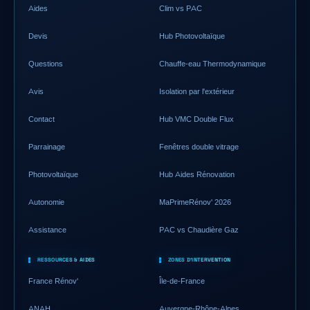
Aides
Clim vs PAC
Devis
Hub Photovoltaïque
Questions
Chauffe-eau Thermodynamique
Avis
Isolation par l'extérieur
Contact
Hub VMC Double Flux
Parrainage
Fenêtres double vitrage
Photovoltaïque
Hub Aides Rénovation
Autonomie
MaPrimeRénov' 2026
Assistance
PAC vs Chaudière Gaz
RESSOURCES & AIDES
ZONES D'INTERVENTION
France Rénov'
Île-de-France
ANAH
Auvergne-Rhône-Alpes