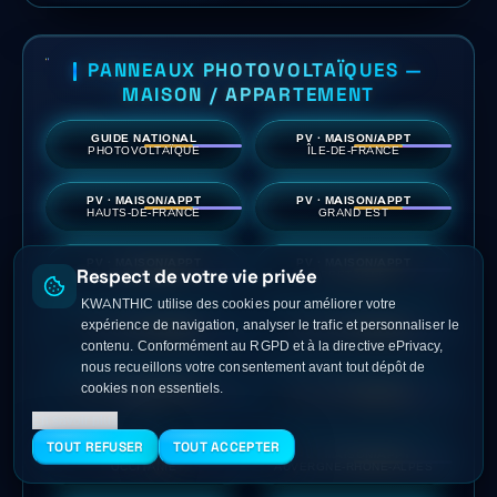
PANNEAUX PHOTOVOLTAÏQUES —
MAISON / APPARTEMENT
GUIDE NATIONAL
PV · MAISON/APPT
PHOTOVOLTAÏQUE
ÎLE-DE-FRANCE
PV · MAISON/APPT
PV · MAISON/APPT
HAUTS-DE-FRANCE
GRAND EST
PV · MAISON/APPT
PV · MAISON/APPT
Respect de votre vie privée
NORMANDIE
BRETAGNE
KWANTHIC utilise des cookies pour améliorer votre
expérience de navigation, analyser le trafic et personnaliser le
PV · MAISON/APPT
PV · MAISON/APPT
PAYS DE LA LOIRE
CENTRE-VAL DE LOIRE
contenu. Conformément au RGPD et à la directive ePrivacy,
nous recueillons votre consentement avant tout dépôt de
PV · MAISON/APPT
cookies non essentiels.
PV · MAISON/APPT
BOURGOGNE-FRANCHE-
NOUVELLE-AQUITAINE
COMTÉ
En savoir plus
TOUT REFUSER
TOUT ACCEPTER
PV · MAISON/APPT
PV · MAISON/APPT
OCCITANIE
AUVERGNE-RHÔNE-ALPES