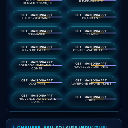
ÎLE-DE-FRANCE
THERMODYNAMIQUE
CET · MAISON/APPT
CET · MAISON/APPT
HAUTS-DE-FRANCE
GRAND EST
CET · MAISON/APPT
CET · MAISON/APPT
NORMANDIE
BRETAGNE
CET · MAISON/APPT
CET · MAISON/APPT
PAYS DE LA LOIRE
CENTRE-VAL DE LOIRE
CET · MAISON/APPT
CET · MAISON/APPT
BOURGOGNE-FRANCHE-
NOUVELLE-AQUITAINE
COMTÉ
CET · MAISON/APPT
CET · MAISON/APPT
OCCITANIE
AUVERGNE-RHÔNE-ALPES
CET · MAISON/APPT
CET · MAISON/APPT
PROVENCE-ALPES-CÔTE
CORSE
D'AZUR
CHAUFFE-EAU SOLAIRE INDIVIDUEL —