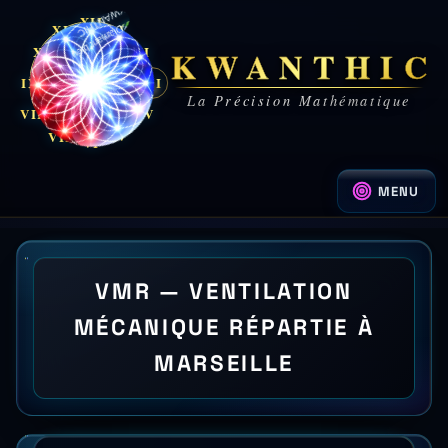
XII
XI
I
KWANTHIC
X
II
IX
III
III
La Précision Mathématique
VIII
IV
V
VII
VI
MENU
VMR — VENTILATION
MÉCANIQUE RÉPARTIE À
MARSEILLE