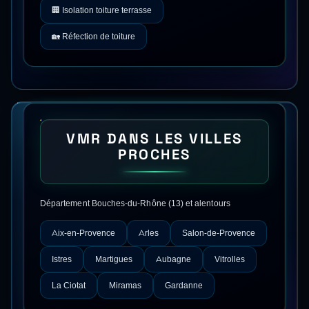
🏢
Isolation toiture terrasse
🏡
Réfection de toiture
VMR
DANS LES VILLES
PROCHES
Département
Bouches-du-Rhône
(
13
) et alentours
Aix-en-Provence
Arles
Salon-de-Provence
Istres
Martigues
Aubagne
Vitrolles
La Ciotat
Miramas
Gardanne