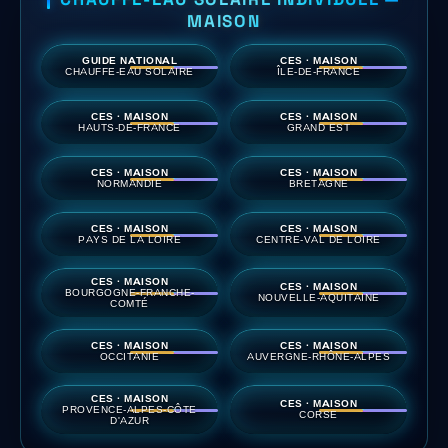
MAISON
GUIDE NATIONAL
CES · MAISON
CHAUFFE-EAU SOLAIRE
ÎLE-DE-FRANCE
CES · MAISON
CES · MAISON
HAUTS-DE-FRANCE
GRAND EST
CES · MAISON
CES · MAISON
NORMANDIE
BRETAGNE
CES · MAISON
CES · MAISON
PAYS DE LA LOIRE
CENTRE-VAL DE LOIRE
CES · MAISON
CES · MAISON
BOURGOGNE-FRANCHE-
NOUVELLE-AQUITAINE
COMTÉ
CES · MAISON
CES · MAISON
OCCITANIE
AUVERGNE-RHÔNE-ALPES
CES · MAISON
CES · MAISON
PROVENCE-ALPES-CÔTE
CORSE
D'AZUR