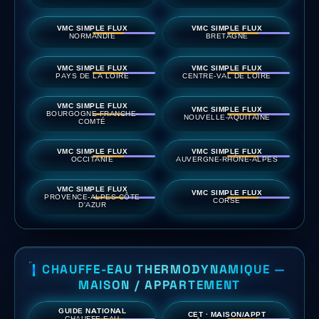
VMC SIMPLE FLUX
VMC SIMPLE FLUX
NORMANDIE
BRETAGNE
VMC SIMPLE FLUX
VMC SIMPLE FLUX
PAYS DE LA LOIRE
CENTRE-VAL DE LOIRE
VMC SIMPLE FLUX
VMC SIMPLE FLUX
BOURGOGNE-FRANCHE-
NOUVELLE-AQUITAINE
COMTÉ
VMC SIMPLE FLUX
VMC SIMPLE FLUX
OCCITANIE
AUVERGNE-RHÔNE-ALPES
VMC SIMPLE FLUX
VMC SIMPLE FLUX
PROVENCE-ALPES-CÔTE
CORSE
D'AZUR
CHAUFFE-EAU THERMODYNAMIQUE —
MAISON / APPARTEMENT
GUIDE NATIONAL
CET · MAISON/APPT
CHAUFFE-EAU