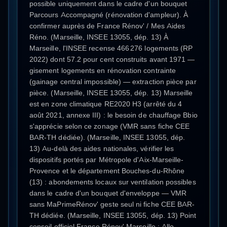
possible uniquement dans le cadre d'un bouquet
Parcours Accompagné (rénovation d'ampleur). À
confirmer auprès de France Rénov' / Mes Aides
Réno. (Marseille, INSEE 13055, dép. 13) À
Marseille, l'INSEE recense 466 276 logements (RP
2022) dont 57.2 pour cent construits avant 1971 —
gisement logements en rénovation contrainte
(gainage central impossible) — extraction pièce par
pièce. (Marseille, INSEE 13055, dép. 13) Marseille
est en zone climatique RE2020 H3 (arrêté du 4
août 2021, annexe III) : le besoin de chauffage Bbio
s'apprécie selon ce zonage (VMR sans fiche CEE
BAR-TH dédiée). (Marseille, INSEE 13055, dép.
13) Au-delà des aides nationales, vérifier les
dispositifs portés par Métropole d'Aix-Marseille-
Provence et le département Bouches-du-Rhône
(13) : abondements locaux sur ventilation possibles
dans le cadre d'un bouquet d'enveloppe — VMR
sans MaPrimeRénov' geste seul ni fiche CEE BAR-
TH dédiée. (Marseille, INSEE 13055, dép. 13) Point
conseil officiel France Rénov' Marseille : Allo