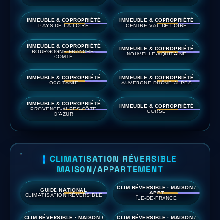
IMMEUBLE & COPROPRIÉTÉ
IMMEUBLE & COPROPRIÉTÉ
PAYS DE LA LOIRE
CENTRE-VAL DE LOIRE
IMMEUBLE & COPROPRIÉTÉ
IMMEUBLE & COPROPRIÉTÉ
BOURGOGNE-FRANCHE-
NOUVELLE-AQUITAINE
COMTÉ
IMMEUBLE & COPROPRIÉTÉ
IMMEUBLE & COPROPRIÉTÉ
OCCITANIE
AUVERGNE-RHÔNE-ALPES
IMMEUBLE & COPROPRIÉTÉ
IMMEUBLE & COPROPRIÉTÉ
PROVENCE-ALPES-CÔTE
CORSE
D'AZUR
CLIMATISATION RÉVERSIBLE
MAISON/APPARTEMENT
CLIM RÉVERSIBLE · MAISON /
GUIDE NATIONAL
APPT
CLIMATISATION RÉVERSIBLE
ÎLE-DE-FRANCE
CLIM RÉVERSIBLE · MAISON /
CLIM RÉVERSIBLE · MAISON /