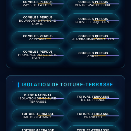
COMBLES PERDUS
COMBLES PERDUS
PAYS DE LA LOIRE
CENTRE-VAL DE LOIRE
COMBLES PERDUS
COMBLES PERDUS
BOURGOGNE-FRANCHE-
NOUVELLE-AQUITAINE
COMTÉ
COMBLES PERDUS
COMBLES PERDUS
OCCITANIE
AUVERGNE-RHÔNE-ALPES
COMBLES PERDUS
COMBLES PERDUS
PROVENCE-ALPES-CÔTE
CORSE
D'AZUR
ISOLATION DE TOITURE-TERRASSE
GUIDE NATIONAL
TOITURE-TERRASSE
ISOLATION DE TOITURE-
ÎLE-DE-FRANCE
TERRASSE
TOITURE-TERRASSE
TOITURE-TERRASSE
HAUTS-DE-FRANCE
GRAND EST
TOITURE-TERRASSE
TOITURE-TERRASSE