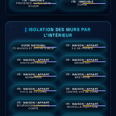
ITE · IMMEUBLE
ITE · IMMEUBLE
PROVENCE-ALPES-CÔTE
CORSE
D'AZUR
ISOLATION DES MURS PAR
L'INTÉRIEUR
GUIDE NATIONAL
ITI · MAISON / APPART.
ITI MAISON ET APPARTEMENT
ÎLE-DE-FRANCE
ITI · MAISON / APPART.
ITI · MAISON / APPART.
HAUTS-DE-FRANCE
GRAND EST
ITI · MAISON / APPART.
ITI · MAISON / APPART.
NORMANDIE
BRETAGNE
ITI · MAISON / APPART.
ITI · MAISON / APPART.
PAYS DE LA LOIRE
CENTRE-VAL DE LOIRE
ITI · MAISON / APPART.
ITI · MAISON / APPART.
BOURGOGNE-FRANCHE-
NOUVELLE-AQUITAINE
COMTÉ