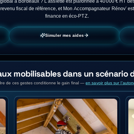
global à Bordeaux ? L'assiette est plafonnée à 40 000 € HT dè
e revenu fiscal de référence, et Mon Accompagnateur Rénov' est 
finance en éco-PTZ.
Simuler mes aides
vaux mobilisables dans un scénario
re de ces gestes conditionne le gain final
—
en savoir plus sur l'aut