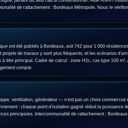
nsigne, jamais du seul calcul conventionnel. Aide ANAH mobili
mmunalité de rattachement : Bordeaux Métropole. Nous le vérifi
ue ont été publiés à Bordeaux, soit 742 pour 1 000 résidences
 projets de travaux y sont plus fréquents, et les scénarios d'
titre principal. Cadre de calcul : zone H2c, cas type 100 m², a
logement compte.
e, ventilation, générateur — n'est pas un choix commercial m
nnement : chaque point d'isolation gagné réduit la puissance 
ences principales. Intercommunalité de rattachement : Bordeaux