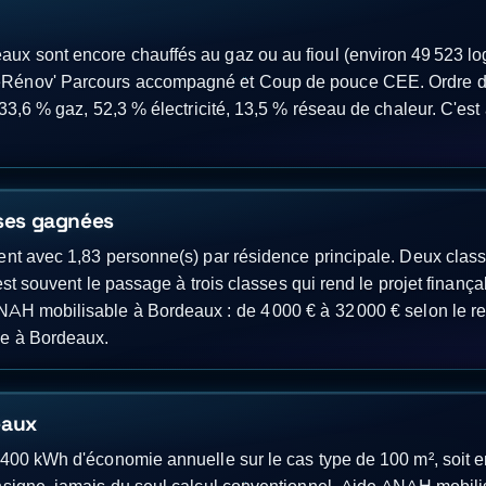
ux sont encore chauffés au gaz ou au fioul (environ 49 523 l
eRénov' Parcours accompagné et Coup de pouce CEE. Ordre de 
33,6 % gaz, 52,3 % électricité, 13,5 % réseau de chaleur. C'est 
sses gagnées
ent avec 1,83 personne(s) par résidence principale. Deux class
'est souvent le passage à trois classes qui rend le projet finanç
AH mobilisable à Bordeaux : de 4 000 € à 32 000 € selon le rev
ge à Bordeaux.
eaux
 400 kWh d'économie annuelle sur le cas type de 100 m², soit e