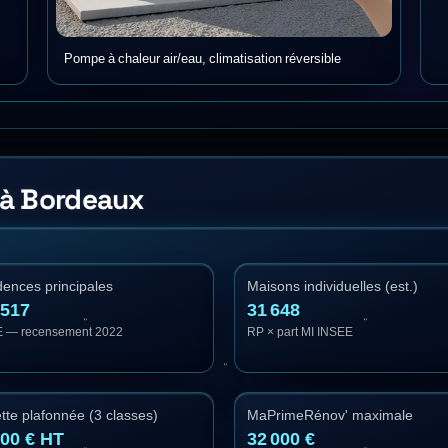
Pompe à chaleur air/eau, climatisation réversible
 à Bordeaux
dences principales
Maisons individuelles (est.)
 517
31 648
 — recensement 2022
RP × part MI INSEE
tte plafonnée (3 classes)
MaPrimeRénov' maximale
000 € HT
32 000 €