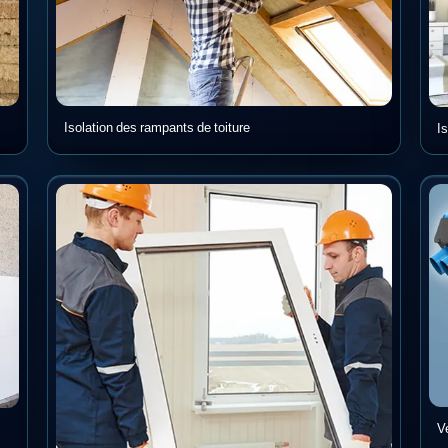
Isolation des rampants de toiture
Is
V