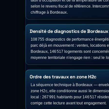
taux d'occupation et de la température de co
selon le revenu fiscal de référence. Interco
chiffrage à Bordeaux.
Densité de diagnostics de Bordeaux
108 755 diagnostics de performance énergétiq
parc déjà en mouvement : ventes, locations et
Bordeaux, 146 517 logements sont concernés à 
moyenne territoriale n'engage rien : seul le 
Ordre des travaux en zone H2c
La séquence technique à Bordeaux — envelopp
zone H2c, elle conditionne aussi le dimensio
local : 267 991 habitants pour 146 517 résid
corrige cette lecture avant tout engagement.