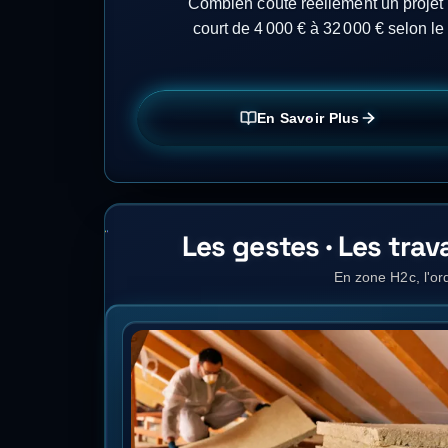
Combien coûte réellement un projet 
court de 4 000 € à 32 000 € selon l
En Savoir Plus
Les gestes · Les tra
En zone H2c, l'ord