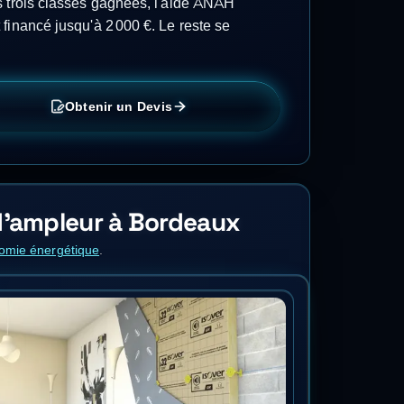
s trois classes gagnées, l'aide ANAH
financé jusqu'à 2 000 €. Le reste se
Obtenir un Devis
 d'ampleur
à Bordeaux
onomie énergétique
.