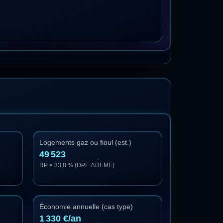
Logements gaz ou fioul (est.)
49 523
RP × 33,8 % (DPE ADEME)
Économie annuelle (cas type)
1 330 €/an