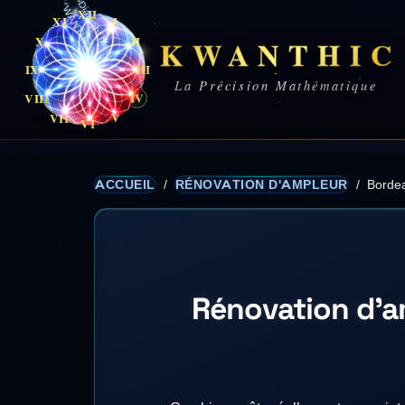
XII
XI
I
X
II
KWANTHIC
IX
III
La Précision Mathématique
VIII
IV
V
VII
VI
ACCUEIL
/
RÉNOVATION D'AMPLEUR
/
Borde
Rénovation d'a