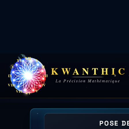
DONNÉ
À Nice (348 085 habitants, altitude
isolants (volets roulants ou battant
une résistance thermique additionnel
pour les volets (ni en geste seul, n
périmètre MPR en 2025). Levier prin
conditions selon arrêté en vigueur 
l'INSEE recense 238 750 logements (
apport ΔR ≥ 0,22 m².K/W via lame d
depuis juillet 2021 (ADEME) ; 5.8 p
BAR-EN-108 sur les volets/fermeture
août 2021, annexe III) : l'apport the
EN-108). (Nice, INSEE 06088, dép. 06
département Alpes-Maritimes (06) :
pas d'aide MaPrimeRénov' sur les vol