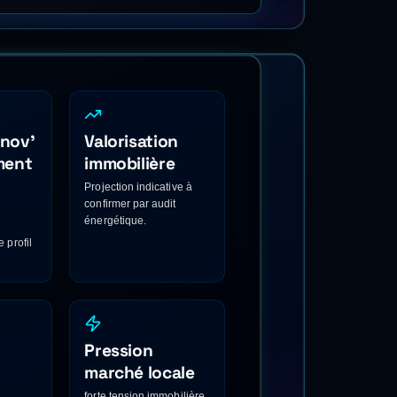
rgetique@nicecotedazur.org ·
ation-energetique/, source data.gouv
n'existe sur les volets (geste seul
8, dép. 06) Estimations sous
Aides Réno ou auprès d'un Espace
inaires. Vérifié 2026-06-15.
— CONTEXTE
climat méditerranéen avec étés très
ation élevée et arbitrages budgétaires