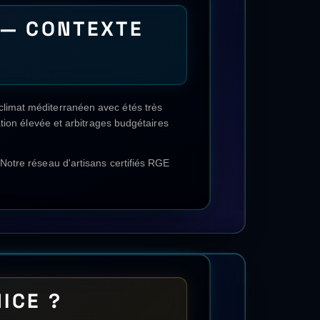
ROULANTS
ions) sont traitées sur le
guide national
E
🔄
VMC double flux
💨
VMR
🏗️
Isolation thermique par l'extérieur