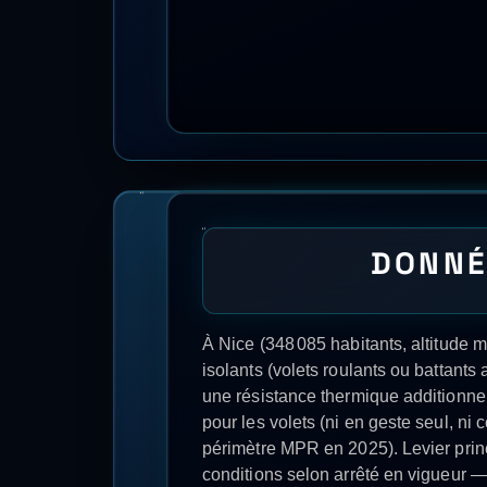
serrés.
Dans ce cadre, KWANTHIC aide à arbitrer e
intervient directement à
Nice
et dans tou
POUR
Audit énergétique intelligent et gratui
Devis détaillé sous 48h