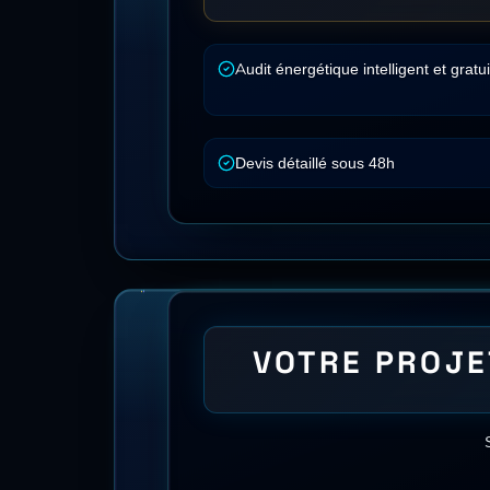
🧊
Isolation thermique par l'intérieur (ITI, mur
VOLETS RO
Département
Alpes-Maritimes
(
06
) et alentours
Antibes
Cannes
Grasse
Ca