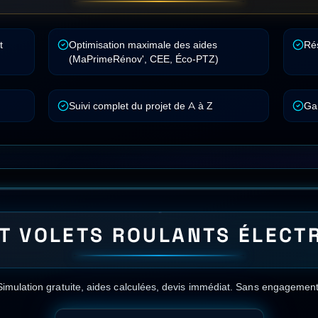
 mitoyen inclus)
🏢
Isolation toiture terrasse
ULANTS ÉLECTRIQUES
DANS 
PROCHES
gnes-sur-Mer
Le Cannet
Menton
Vallauris
Mougins
Ve