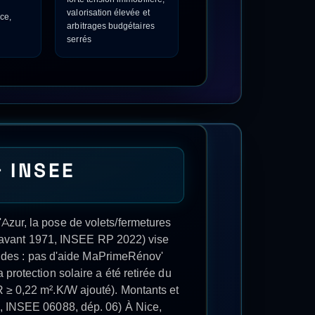
 Notre réseau d'artisans certifiés RGE
NICE
?
eau d'artisans certifiés RGE
antie décennale sur tous les travaux