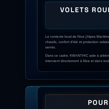
QUESTIO
Les questions générales sur
volets roula
volets roulants électriques
.
Pour une simu
🔥
Pompe à chaleur Air/Eau
❄️
Climatis
🏡
Isolation des combles perdus
📐
Iso