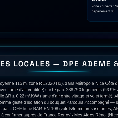
ntre aides, faisabilité, confort, performance et valorisation du bien.
t le département
06
.
QUOI CHOISIR KWANTHIC À
t
Optimisation maximale des aides
Rés
(MaPrimeRénov', CEE, Éco-PTZ)
Suivi complet du projet de A à Z
Gar