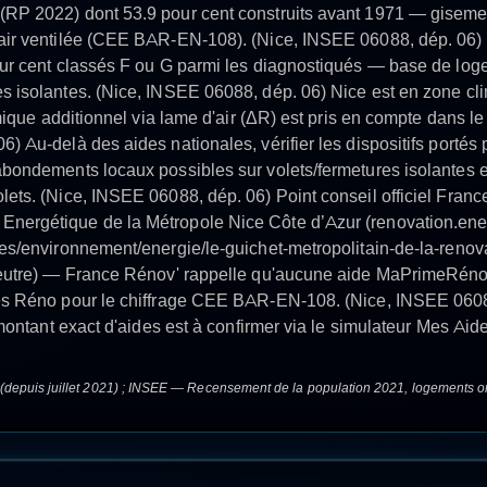
ET
VOLETS ROULANTS ÉLECT
Simulation gratuite, aides calculées, devis immédiat. Sans engagement
OBTENIR MON DEVIS
GRATUIT