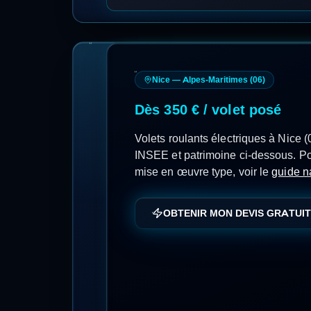
d’Accompagnement à la Rénovation E
https://www.nicecotedazur.org/servi
MAJ 15/06/2026, service gratuit et 
ou bouquet) et oriente vers Mes Ai
réserve du profil et des revenus ; l
Conseil France Rénov' (Nice).
Sources : ADEME — DPE Logements existants (de
VOLETS ROU
Le contexte local de Nice (Alpes-Maritim
chauds, confort d'été et protection solair