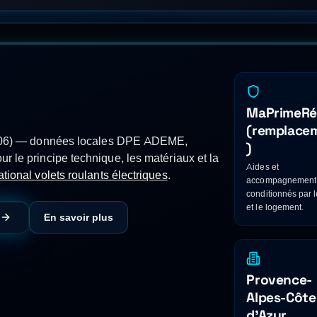
nergétique de la Métropole Nice Côte d’Azur (renovation.ene
ces/environnement/energie/le-guichet-metropolitain-de-la-renov
neutre) — France Rénov' rappelle qu'aucune aide MaPrimeRénov' 
des Réno pour le chiffrage CEE BAR-EN-108. (Nice, INSEE 0608
e montant exact d'aides est à confirmer via le simulateur Mes 
puis juillet 2021) ; INSEE — Recensement de la population 2021, logements ord
LANTS ÉLECTRIQUES
À
NICE
LOCAL
es, 06) implique principalement des appartements et copropriétés. Le 
e prioritaires. En termes de marché : forte tension immobilière, valoris