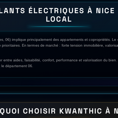
NS FRÉQUENTES —
VOLETS 
ÉLECTRIQUES
À
NICE
nts électriques
(principe, coût moyen, durée, aides nationales, certificat
lation chiffrée et personnalisée à
Nice
, utilisez le devis ci-dessous.
NOS AUTRES SERVICES À
NIC
ation réversible
💧
Chauffe-eau thermodynamique
🌬️
VMC simple flux
lation des rampants
🧱
Isolation des planchers bas (vide sanitaire & sous-sol)