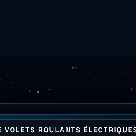
ES LOCALES — DPE ADEME &
 moyenne 115 m, zone RE2020 H3), dans Métropole Nice Côte d'A
s avec lame d'air ventilée) sur le parc 238 750 logements (53.
le ΔR ≥ 0,22 m².K/W (lame d'air entre vitrage et volet fermé).
i comme geste d'isolation du bouquet Parcours Accompagné — la p
cipal = CEE fiche BAR-EN-108 (volets/fermetures isolantes, ΔR
— à confirmer auprès de France Rénov' / Mes Aides Réno. (Nic
RP 2022) dont 53.9 pour cent construits avant 1971 — gisemen
'air ventilée (CEE BAR-EN-108). (Nice, INSEE 06088, dép. 06)
our cent classés F ou G parmi les diagnostiqués — base de lo
s isolantes. (Nice, INSEE 06088, dép. 06) Nice est en zone cl
rmique additionnel via lame d'air (ΔR) est pris en compte dans 
) Au-delà des aides nationales, vérifier les dispositifs portés 
 abondements locaux possibles sur volets/fermetures isolan
ets. (Nice, INSEE 06088, dép. 06) Point conseil officiel Franc