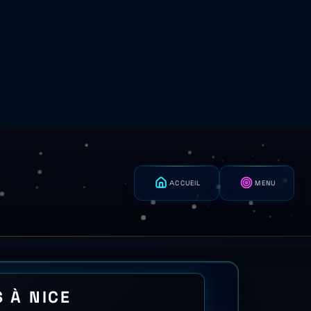
 INSEE
zur, la pose de volets/fermetures
9% avant 1971, INSEE RP 2022) vise
 Aides : pas d'aide MaPrimeRénov'
rotection solaire a été retirée du
 ≥ 0,22 m².K/W ajouté). Montants et
e, INSEE 06088, dép. 06) À Nice,
t façades sans volet isolant —
 91 537 DPE ont été déposés à Nice
gements diagnostiqués éligibles CEE
imatique RE2020 H3 (arrêté du 4
le calcul Bbio selon ce zonage (BAR-
par Métropole Nice Côte d'Azur et le
tes en cumul du CEE BAR-EN-108 —
e Rénov' Nice : Service