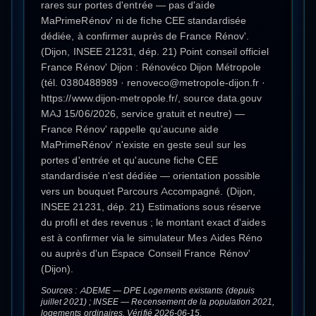
rares sur portes d'entrée — pas d'aide
MaPrimeRénov' ni de fiche CEE standardisée
dédiée, à confirmer auprès de France Rénov'.
(Dijon, INSEE 21231, dép. 21) Point conseil officiel
France Rénov' Dijon : Rénovéco Dijon Métropole
(tél. 0380488989 · renoveco@metropole-dijon.fr ·
https://www.dijon-metropole.fr/, source data.gouv
MAJ 15/06/2026, service gratuit et neutre) —
France Rénov' rappelle qu'aucune aide
MaPrimeRénov' n'existe en geste seul sur les
portes d'entrée et qu'aucune fiche CEE
standardisée n'est dédiée — orientation possible
vers un bouquet Parcours Accompagné. (Dijon,
INSEE 21231, dép. 21) Estimations sous réserve
du profil et des revenus ; le montant exact d'aides
est à confirmer via le simulateur Mes Aides Réno
ou auprès d'un Espace Conseil France Rénov'
(Dijon).
Sources : ADEME — DPE Logements existants (depuis
juillet 2021) ; INSEE — Recensement de la population 2021,
logements ordinaires. Vérifié 2026-06-15.