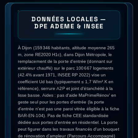
DONNÉES LOCALES —
DPE ADEME & INSEE
À Dijon (159 346 habitants, altitude moyenne 265
m, zone RE2020 H1c), dans Dijon Métropole, le
remplacement de la porte d'entrée (donnant sur
extérieur chauffé) sur le parc 100 667 logements
(42.4% avant 1971, INSEE RP 2022) vise un
coefficient Ud bas (typiquement ≤ 1,7 W/m².K en
référence), serrure A2P et joint d'étanchéité à la
lisse basse. Aides : pas d'aide MaPrimeRénov' en
geste seul pour les portes d'entrée (la porte
d'entrée n'est pas une paroi vitrée éligible à la fiche
BAR-EN-104). Pas de fiche CEE standardisée
dédiée aux portes d'entrée en résidentiel. La porte
peut figurer dans les travaux financés d'un bouquet
de rénovation d'ampleur (Parcours Accompagné)