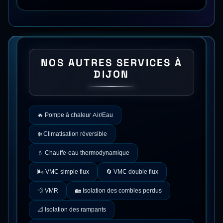
NOS AUTRES SERVICES À
DIJON
🔥
Pompe à chaleur Air/Eau
❄️
Climatisation réversible
💧
Chauffe-eau thermodynamique
🌬️
VMC simple flux
🔄
VMC double flux
💨
VMR
🏡
Isolation des combles perdus
📐
Isolation des rampants