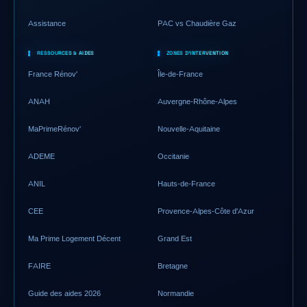
Assistance
PAC vs Chaudière Gaz
RESSOURCES & AIDES
ZONES D'INTERVENTION
France Rénov'
Île-de-France
ANAH
Auvergne-Rhône-Alpes
MaPrimeRénov'
Nouvelle-Aquitaine
ADEME
Occitanie
ANIL
Hauts-de-France
CEE
Provence-Alpes-Côte d'Azur
Ma Prime Logement Décent
Grand Est
FAIRE
Bretagne
Guide des aides 2026
Normandie