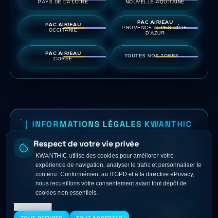
PAYS DE LA LOIRE
NOUVELLE-AQUITAINE
PAC AIR/EAU
PAC AIR/EAU
PROVENCE-ALPES-CÔTE
OCCITANIE
D'AZUR
PAC AIR/EAU
TOUTES NOS ZONES →
CORSE
INFORMATIONS LÉGALES KWANTHIC
Respect de votre vie privée
SIRET
KWANTHIC
SASU · RCS Paris
103 769 998 00016
KWANTHIC utilise des cookies pour améliorer votre
expérience de navigation, analyser le trafic et personnaliser le
66 Av. des Champs-
contact@
01 89 72 42 09
Élysées, 75008 Paris
kwanthic.com
contenu. Conformément au RGPD et à la directive ePrivacy,
nous recueillons votre consentement avant tout dépôt de
Facebook
Mentions légales
CGV
cookies non essentiels.
En savoir plus
©
2026
Politique
Cookies
Tous droits réservés
de confidentialité