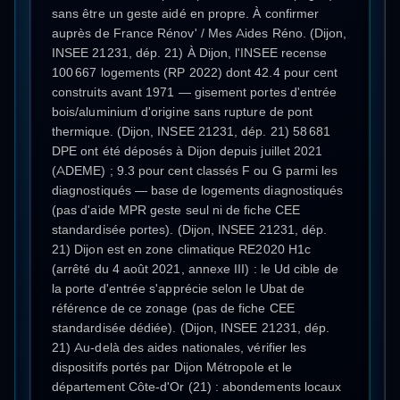
sans être un geste aidé en propre. À confirmer
auprès de France Rénov' / Mes Aides Réno. (Dijon,
INSEE 21231, dép. 21) À Dijon, l'INSEE recense
100 667 logements (RP 2022) dont 42.4 pour cent
construits avant 1971 — gisement portes d'entrée
bois/aluminium d'origine sans rupture de pont
thermique. (Dijon, INSEE 21231, dép. 21) 58 681
DPE ont été déposés à Dijon depuis juillet 2021
(ADEME) ; 9.3 pour cent classés F ou G parmi les
diagnostiqués — base de logements diagnostiqués
(pas d'aide MPR geste seul ni de fiche CEE
standardisée portes). (Dijon, INSEE 21231, dép.
21) Dijon est en zone climatique RE2020 H1c
(arrêté du 4 août 2021, annexe III) : le Ud cible de
la porte d'entrée s'apprécie selon le Ubat de
référence de ce zonage (pas de fiche CEE
standardisée dédiée). (Dijon, INSEE 21231, dép.
21) Au-delà des aides nationales, vérifier les
dispositifs portés par Dijon Métropole et le
département Côte-d'Or (21) : abondements locaux