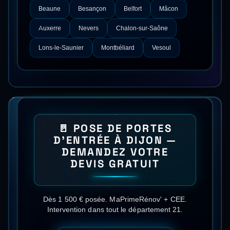
Beaune
Besançon
Belfort
Mâcon
Auxerre
Nevers
Chalon-sur-Saône
Lons-le-Saunier
Montbéliard
Vesoul
🚪
POSE DE PORTES
D'ENTRÉE
À
DIJON
—
DEMANDEZ VOTRE
DEVIS GRATUIT
Dès 1 500 € posée
.
MaPrimeRénov' + CEE
.
Intervention dans tout le département
21
.