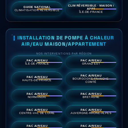
CLIM RÉVERSIBLE · MAISON /
GUIDE NATIONAL
APPT
CLIMATISATION RÉVERSIBLE
ÎLE-DE-FRANCE
INSTALLATION DE POMPE À CHALEUR
AIR/EAU MAISON/APPARTEMENT
NOS INTERVENTIONS PAR RÉGION
PAC AIR/EAU
PAC AIR/EAU
ÎLE-DE-FRANCE
GRAND EST
PAC AIR/EAU
PAC AIR/EAU
BOURGOGNE-FRANCHE-
HAUTS-DE-FRANCE
COMTÉ
PAC AIR/EAU
PAC AIR/EAU
NORMANDIE
BRETAGNE
PAC AIR/EAU
PAC AIR/EAU
CENTRE-VAL DE LOIRE
AUVERGNE-RHÔNE-ALPES
PAC AIR/EAU
PAC AIR/EAU