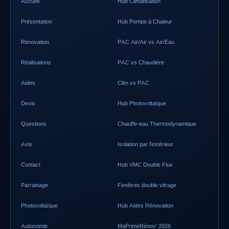
Accueil
Hub Climatisation
Présentation
Hub Pompe à Chaleur
Rénovation
PAC Air/Air vs Air/Eau
Réalisations
PAC vs Chaudière
Aides
Clim vs PAC
Devis
Hub Photovoltaïque
Questions
Chauffe-eau Thermodynamique
Avis
Isolation par l'extérieur
Contact
Hub VMC Double Flux
Parrainage
Fenêtres double vitrage
Photovoltaïque
Hub Aides Rénovation
Autonomie
MaPrimeRénov' 2026