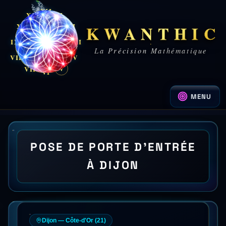
XII
XI
I
KWANTHIC
X
II
IX
III
La Précision Mathématique
VIII
IV
V
V
VII
VI
MENU
POSE DE PORTE D'ENTRÉE
À DIJON
Dijon
—
Côte-d'Or
(
21
)