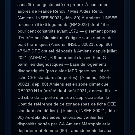
sans être un geste aidé en propre. À confirmer
auprès de France Rénov' / Mes Aides Réno.
(Amiens, INSEE 80021, dép. 80) À Amiens, l'INSEE
recense 78 576 logements (RP 2022) dont 48.5
pour cent construits avant 1971 — gisement portes
d'entrée bois/aluminium d'origine sans rupture de
pont thermique. (Amiens, INSEE 80021, dép. 80)
47 947 DPE ont été déposés à Amiens depuis juillet
2021 (ADEME) ; 6.9 pour cent classés F ou G
parmi les diagnostiqués — base de logements
diagnostiqués (pas d'aide MPR geste seul ni de
fiche CEE standardisée portes). (Amiens, INSEE
80021, dép. 80) Amiens est en zone climatique
RE2020 H1a (arrêté du 4 août 2021, annexe III) : le
Ud cible de la porte d'entrée s'apprécie selon le
Ubat de référence de ce zonage (pas de fiche CEE
standardisée dédiée). (Amiens, INSEE 80021, dép.
80) Au-delà des aides nationales, vérifier les
dispositifs portés par CA Amiens Métropole et le
département Somme (80) : abondements locaux