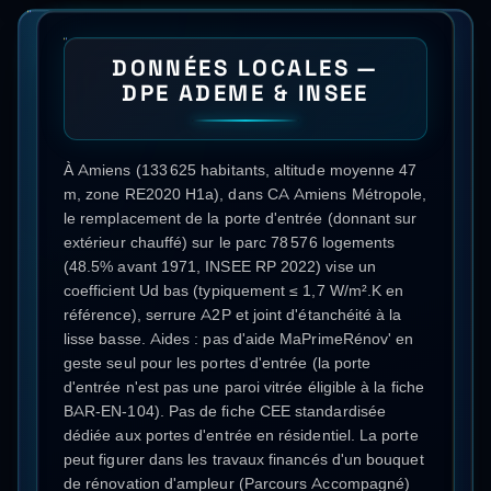
DONNÉES LOCALES —
DPE ADEME & INSEE
À Amiens (133 625 habitants, altitude moyenne 47
m, zone RE2020 H1a), dans CA Amiens Métropole,
le remplacement de la porte d'entrée (donnant sur
extérieur chauffé) sur le parc 78 576 logements
(48.5% avant 1971, INSEE RP 2022) vise un
coefficient Ud bas (typiquement ≤ 1,7 W/m².K en
référence), serrure A2P et joint d'étanchéité à la
lisse basse. Aides : pas d'aide MaPrimeRénov' en
geste seul pour les portes d'entrée (la porte
d'entrée n'est pas une paroi vitrée éligible à la fiche
BAR-EN-104). Pas de fiche CEE standardisée
dédiée aux portes d'entrée en résidentiel. La porte
peut figurer dans les travaux financés d'un bouquet
de rénovation d'ampleur (Parcours Accompagné)