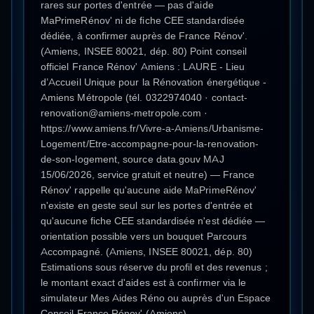
rares sur portes d'entrée — pas d'aide
MaPrimeRénov' ni de fiche CEE standardisée
dédiée, à confirmer auprès de France Rénov'.
(Amiens, INSEE 80021, dép. 80) Point conseil
officiel France Rénov' Amiens : LAURE - Lieu
d’Accueil Unique pour la Rénovation énergétique -
Amiens Métropole (tél. 0322974040 · contact-
renovation@amiens-metropole.com ·
https://www.amiens.fr/Vivre-a-Amiens/Urbanisme-
Logement/Etre-accompagne-pour-la-renovation-
de-son-logement, source data.gouv MAJ
15/06/2026, service gratuit et neutre) — France
Rénov' rappelle qu'aucune aide MaPrimeRénov'
n'existe en geste seul sur les portes d'entrée et
qu'aucune fiche CEE standardisée n'est dédiée —
orientation possible vers un bouquet Parcours
Accompagné. (Amiens, INSEE 80021, dép. 80)
Estimations sous réserve du profil et des revenus ;
le montant exact d'aides est à confirmer via le
simulateur Mes Aides Réno ou auprès d'un Espace
Conseil France Rénov' (Amiens).