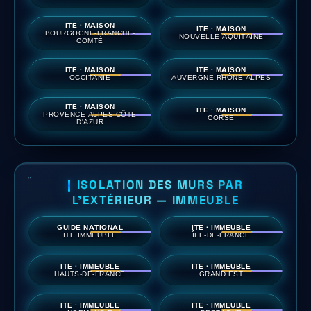
ITE · MAISON
ITE · MAISON
BOURGOGNE-FRANCHE-
NOUVELLE-AQUITAINE
COMTÉ
ITE · MAISON
ITE · MAISON
OCCITANIE
AUVERGNE-RHÔNE-ALPES
ITE · MAISON
ITE · MAISON
PROVENCE-ALPES-CÔTE
CORSE
D'AZUR
ISOLATION DES MURS PAR
L'EXTÉRIEUR — IMMEUBLE
GUIDE NATIONAL
ITE · IMMEUBLE
ITE IMMEUBLE
ÎLE-DE-FRANCE
ITE · IMMEUBLE
ITE · IMMEUBLE
HAUTS-DE-FRANCE
GRAND EST
ITE · IMMEUBLE
ITE · IMMEUBLE