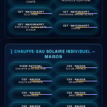
NOUVELLE-AQUITAINE
COMTÉ
CET · MAISON/APPT
CET · MAISON/APPT
OCCITANIE
AUVERGNE-RHÔNE-ALPES
CET · MAISON/APPT
CET · MAISON/APPT
PROVENCE-ALPES-CÔTE
CORSE
D'AZUR
CHAUFFE-EAU SOLAIRE INDIVIDUEL —
MAISON
GUIDE NATIONAL
CES · MAISON
CHAUFFE-EAU SOLAIRE
ÎLE-DE-FRANCE
CES · MAISON
CES · MAISON
HAUTS-DE-FRANCE
GRAND EST
CES · MAISON
CES · MAISON
NORMANDIE
BRETAGNE
CES · MAISON
CES · MAISON