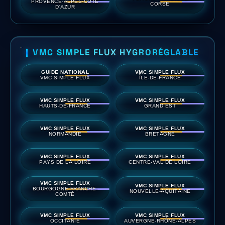
PROVENCE-ALPES-CÔTE
CORSE
D'AZUR
VMC SIMPLE FLUX HYGRORÉGLABLE
GUIDE NATIONAL
VMC SIMPLE FLUX
VMC SIMPLE FLUX
ÎLE-DE-FRANCE
VMC SIMPLE FLUX
VMC SIMPLE FLUX
HAUTS-DE-FRANCE
GRAND EST
VMC SIMPLE FLUX
VMC SIMPLE FLUX
NORMANDIE
BRETAGNE
VMC SIMPLE FLUX
VMC SIMPLE FLUX
PAYS DE LA LOIRE
CENTRE-VAL DE LOIRE
VMC SIMPLE FLUX
VMC SIMPLE FLUX
BOURGOGNE-FRANCHE-
NOUVELLE-AQUITAINE
COMTÉ
VMC SIMPLE FLUX
VMC SIMPLE FLUX
OCCITANIE
AUVERGNE-RHÔNE-ALPES