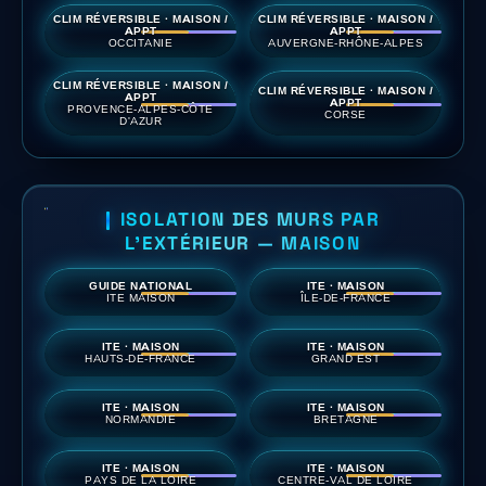
CLIM RÉVERSIBLE · MAISON /
CLIM RÉVERSIBLE · MAISON /
APPT
APPT
OCCITANIE
AUVERGNE-RHÔNE-ALPES
CLIM RÉVERSIBLE · MAISON /
CLIM RÉVERSIBLE · MAISON /
APPT
APPT
PROVENCE-ALPES-CÔTE
CORSE
D'AZUR
ISOLATION DES MURS PAR
L'EXTÉRIEUR — MAISON
GUIDE NATIONAL
ITE · MAISON
ITE MAISON
ÎLE-DE-FRANCE
ITE · MAISON
ITE · MAISON
HAUTS-DE-FRANCE
GRAND EST
ITE · MAISON
ITE · MAISON
NORMANDIE
BRETAGNE
ITE · MAISON
ITE · MAISON
PAYS DE LA LOIRE
CENTRE-VAL DE LOIRE