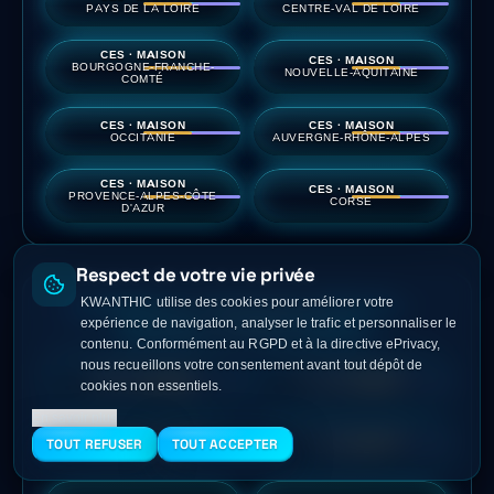
PAYS DE LA LOIRE
CENTRE-VAL DE LOIRE
CES · MAISON
CES · MAISON
BOURGOGNE-FRANCHE-
NOUVELLE-AQUITAINE
COMTÉ
CES · MAISON
CES · MAISON
OCCITANIE
AUVERGNE-RHÔNE-ALPES
CES · MAISON
CES · MAISON
PROVENCE-ALPES-CÔTE
CORSE
D'AZUR
Respect de votre vie privée
KWANTHIC utilise des cookies pour améliorer votre
PANNEAUX PHOTOVOLTAÏQUES —
expérience de navigation, analyser le trafic et personnaliser le
MAISON / APPARTEMENT
contenu. Conformément au RGPD et à la directive ePrivacy,
nous recueillons votre consentement avant tout dépôt de
GUIDE NATIONAL
PV · MAISON/APPT
cookies non essentiels.
PHOTOVOLTAÏQUE
ÎLE-DE-FRANCE
En savoir plus
PV · MAISON/APPT
PV · MAISON/APPT
TOUT REFUSER
TOUT ACCEPTER
HAUTS-DE-FRANCE
GRAND EST