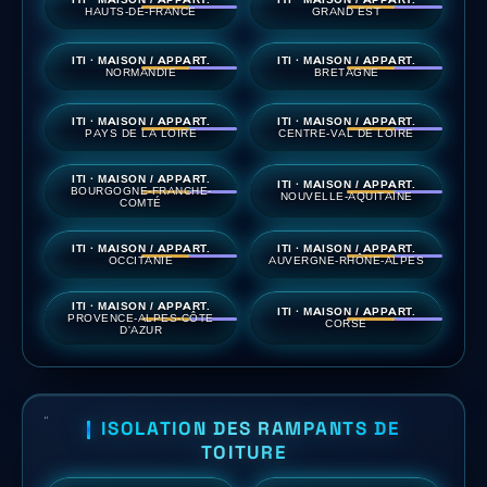
HAUTS-DE-FRANCE
GRAND EST
ITI · MAISON / APPART.
ITI · MAISON / APPART.
NORMANDIE
BRETAGNE
ITI · MAISON / APPART.
ITI · MAISON / APPART.
PAYS DE LA LOIRE
CENTRE-VAL DE LOIRE
ITI · MAISON / APPART.
ITI · MAISON / APPART.
BOURGOGNE-FRANCHE-
NOUVELLE-AQUITAINE
COMTÉ
ITI · MAISON / APPART.
ITI · MAISON / APPART.
OCCITANIE
AUVERGNE-RHÔNE-ALPES
ITI · MAISON / APPART.
ITI · MAISON / APPART.
PROVENCE-ALPES-CÔTE
CORSE
D'AZUR
ISOLATION DES RAMPANTS DE
TOITURE