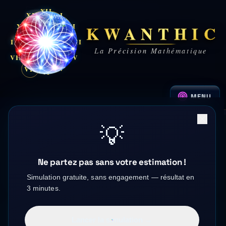
XII
XI
I
KWANTHIC
X
II
IX
III
La Précision Mathématique
VIII
IV
V
VII
VII
VI
MENU
💡
POSE DE PORTE D'ENTRÉE
Ne partez pas sans votre estimation !
À AMIENS
Simulation gratuite, sans engagement — résultat en
3 minutes.
Lancer la simulation →
Amiens
—
Somme
(
80
)