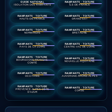
GUIDE NATIONAL
RAMPANTS · TOITURE
ISOLATION DES RAMPANTS
ÎLE-DE-FRANCE
RAMPANTS · TOITURE
RAMPANTS · TOITURE
HAUTS-DE-FRANCE
GRAND EST
RAMPANTS · TOITURE
RAMPANTS · TOITURE
NORMANDIE
BRETAGNE
RAMPANTS · TOITURE
RAMPANTS · TOITURE
PAYS DE LA LOIRE
CENTRE-VAL DE LOIRE
RAMPANTS · TOITURE
RAMPANTS · TOITURE
BOURGOGNE-FRANCHE-
NOUVELLE-AQUITAINE
COMTÉ
RAMPANTS · TOITURE
RAMPANTS · TOITURE
OCCITANIE
AUVERGNE-RHÔNE-ALPES
RAMPANTS · TOITURE
RAMPANTS · TOITURE
PROVENCE-ALPES-CÔTE
CORSE
D'AZUR