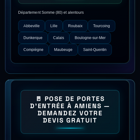
Département
Somme
(
80
) et alentours
Abbeville
Lille
Roubaix
Tourcoing
Dunkerque
Calais
Boulogne-sur-Mer
Compiègne
Maubeuge
Saint-Quentin
🚪
POSE DE PORTES
D'ENTRÉE
À
AMIENS
—
DEMANDEZ VOTRE
DEVIS GRATUIT