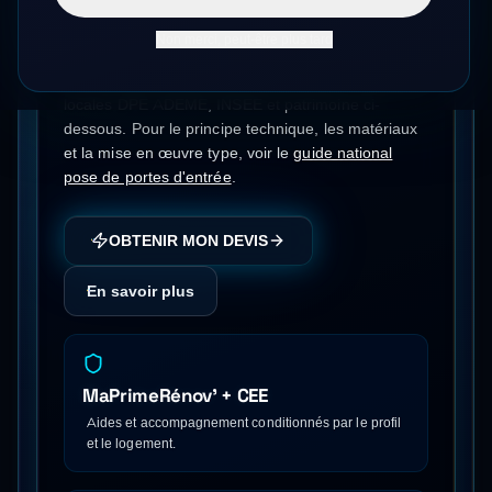
Dès 1 500 € posée
Non merci, peut-être plus tard
Pose de portes d'entrée
à
Amiens
(
80
) — données
locales DPE ADEME, INSEE et patrimoine ci-
dessous.
Pour le principe technique, les matériaux
et la mise en œuvre type, voir le
guide national
pose de portes d'entrée
.
OBTENIR MON DEVIS
En savoir plus
MaPrimeRénov' + CEE
Aides et accompagnement conditionnés par le profil
et le logement.