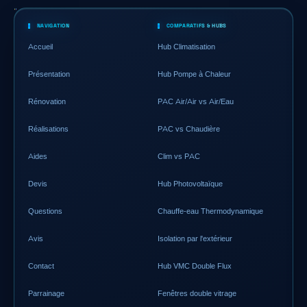
NAVIGATION
COMPARATIFS & HUBS
Accueil
Hub Climatisation
Présentation
Hub Pompe à Chaleur
Rénovation
PAC Air/Air vs Air/Eau
Réalisations
PAC vs Chaudière
Aides
Clim vs PAC
Devis
Hub Photovoltaïque
Questions
Chauffe-eau Thermodynamique
Avis
Isolation par l'extérieur
Contact
Hub VMC Double Flux
Parrainage
Fenêtres double vitrage