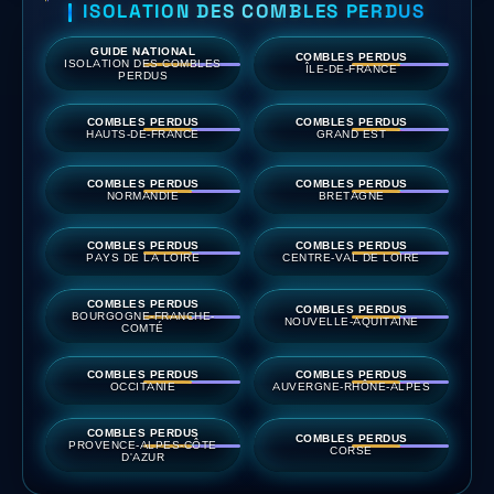
ISOLATION DES COMBLES PERDUS
GUIDE NATIONAL
COMBLES PERDUS
ISOLATION DES COMBLES
ÎLE-DE-FRANCE
PERDUS
COMBLES PERDUS
COMBLES PERDUS
HAUTS-DE-FRANCE
GRAND EST
COMBLES PERDUS
COMBLES PERDUS
NORMANDIE
BRETAGNE
COMBLES PERDUS
COMBLES PERDUS
PAYS DE LA LOIRE
CENTRE-VAL DE LOIRE
COMBLES PERDUS
COMBLES PERDUS
BOURGOGNE-FRANCHE-
NOUVELLE-AQUITAINE
COMTÉ
COMBLES PERDUS
COMBLES PERDUS
OCCITANIE
AUVERGNE-RHÔNE-ALPES
COMBLES PERDUS
COMBLES PERDUS
PROVENCE-ALPES-CÔTE
CORSE
D'AZUR