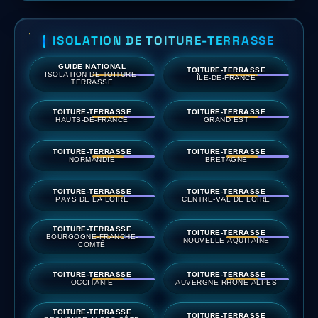
ISOLATION DE TOITURE-TERRASSE
GUIDE NATIONAL
TOITURE-TERRASSE
ISOLATION DE TOITURE-
ÎLE-DE-FRANCE
TERRASSE
TOITURE-TERRASSE
TOITURE-TERRASSE
HAUTS-DE-FRANCE
GRAND EST
TOITURE-TERRASSE
TOITURE-TERRASSE
NORMANDIE
BRETAGNE
TOITURE-TERRASSE
TOITURE-TERRASSE
PAYS DE LA LOIRE
CENTRE-VAL DE LOIRE
TOITURE-TERRASSE
TOITURE-TERRASSE
BOURGOGNE-FRANCHE-
NOUVELLE-AQUITAINE
COMTÉ
TOITURE-TERRASSE
TOITURE-TERRASSE
OCCITANIE
AUVERGNE-RHÔNE-ALPES
TOITURE-TERRASSE
TOITURE-TERRASSE