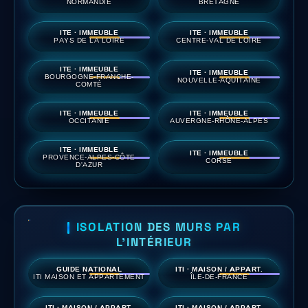
NORMANDIE
BRETAGNE
ITE · IMMEUBLE
ITE · IMMEUBLE
PAYS DE LA LOIRE
CENTRE-VAL DE LOIRE
ITE · IMMEUBLE
ITE · IMMEUBLE
BOURGOGNE-FRANCHE-
NOUVELLE-AQUITAINE
COMTÉ
ITE · IMMEUBLE
ITE · IMMEUBLE
OCCITANIE
AUVERGNE-RHÔNE-ALPES
ITE · IMMEUBLE
ITE · IMMEUBLE
PROVENCE-ALPES-CÔTE
CORSE
D'AZUR
ISOLATION DES MURS PAR
L'INTÉRIEUR
GUIDE NATIONAL
ITI · MAISON / APPART.
ITI MAISON ET APPARTEMENT
ÎLE-DE-FRANCE
ITI · MAISON / APPART.
ITI · MAISON / APPART.