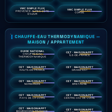
VMC SIMPLE FLUX
VMC SIMPLE FLUX
PROVENCE-ALPES-CÔTE
CORSE
D'AZUR
CHAUFFE-EAU THERMODYNAMIQUE —
MAISON / APPARTEMENT
GUIDE NATIONAL
CET · MAISON/APPT
CHAUFFE-EAU
ÎLE-DE-FRANCE
THERMODYNAMIQUE
CET · MAISON/APPT
CET · MAISON/APPT
HAUTS-DE-FRANCE
GRAND EST
CET · MAISON/APPT
CET · MAISON/APPT
NORMANDIE
BRETAGNE
CET · MAISON/APPT
CET · MAISON/APPT
PAYS DE LA LOIRE
CENTRE-VAL DE LOIRE
CET · MAISON/APPT
CET · MAISON/APPT
BOURGOGNE-FRANCHE-