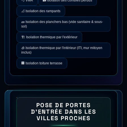
💨
VMR
🏡
Isolation des combles perdus
📐
Isolation des rampants
🧱
Isolation des planchers bas (vide sanitaire & sous-
sol)
🏗️
Isolation thermique par l'extérieur
🧊
Isolation thermique par l'intérieur (ITI, mur mitoyen
inclus)
🏢
Isolation toiture terrasse
POSE DE PORTES
D'ENTRÉE
DANS LES
VILLES PROCHES