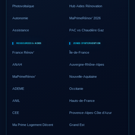
Photovoltaïque
Hub Aides Rénovation
Autonomie
MaPrimeRénov' 2026
Assistance
PAC vs Chaudière Gaz
RESSOURCES & AIDES
ZONES D'INTERVENTION
France Rénov'
Île-de-France
ANAH
Auvergne-Rhône-Alpes
MaPrimeRénov'
Nouvelle-Aquitaine
ADEME
Occitanie
ANIL
Hauts-de-France
CEE
Provence-Alpes-Côte d'Azur
Ma Prime Logement Décent
Grand Est