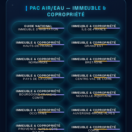
PAC AIR/EAU — IMMEUBLE &
COPROPRIÉTÉ
GUIDE NATIONAL
IMMEUBLE & COPROPRIÉTÉ
IMMEUBLE D'HABITATION
ÎLE-DE-FRANCE
IMMEUBLE & COPROPRIÉTÉ
IMMEUBLE & COPROPRIÉTÉ
HAUTS-DE-FRANCE
GRAND EST
IMMEUBLE & COPROPRIÉTÉ
IMMEUBLE & COPROPRIÉTÉ
NORMANDIE
BRETAGNE
IMMEUBLE & COPROPRIÉTÉ
IMMEUBLE & COPROPRIÉTÉ
PAYS DE LA LOIRE
CENTRE-VAL DE LOIRE
IMMEUBLE & COPROPRIÉTÉ
IMMEUBLE & COPROPRIÉTÉ
BOURGOGNE-FRANCHE-
NOUVELLE-AQUITAINE
COMTÉ
IMMEUBLE & COPROPRIÉTÉ
IMMEUBLE & COPROPRIÉTÉ
OCCITANIE
AUVERGNE-RHÔNE-ALPES
IMMEUBLE & COPROPRIÉTÉ
IMMEUBLE & COPROPRIÉTÉ
PROVENCE-ALPES-CÔTE
CORSE
D'AZUR