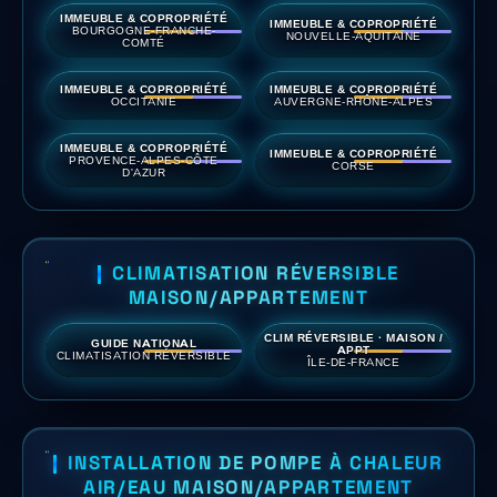
IMMEUBLE & COPROPRIÉTÉ
IMMEUBLE & COPROPRIÉTÉ
BOURGOGNE-FRANCHE-
NOUVELLE-AQUITAINE
COMTÉ
IMMEUBLE & COPROPRIÉTÉ
IMMEUBLE & COPROPRIÉTÉ
OCCITANIE
AUVERGNE-RHÔNE-ALPES
IMMEUBLE & COPROPRIÉTÉ
IMMEUBLE & COPROPRIÉTÉ
PROVENCE-ALPES-CÔTE
CORSE
D'AZUR
CLIMATISATION RÉVERSIBLE
MAISON/APPARTEMENT
CLIM RÉVERSIBLE · MAISON /
GUIDE NATIONAL
APPT
CLIMATISATION RÉVERSIBLE
ÎLE-DE-FRANCE
INSTALLATION DE POMPE À CHALEUR
AIR/EAU MAISON/APPARTEMENT