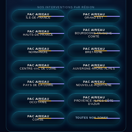
NOS INTERVENTIONS PAR RÉGION
PAC AIR/EAU
PAC AIR/EAU
ÎLE-DE-FRANCE
GRAND EST
PAC AIR/EAU
PAC AIR/EAU
BOURGOGNE-FRANCHE-
HAUTS-DE-FRANCE
COMTÉ
PAC AIR/EAU
PAC AIR/EAU
NORMANDIE
BRETAGNE
PAC AIR/EAU
PAC AIR/EAU
CENTRE-VAL DE LOIRE
AUVERGNE-RHÔNE-ALPES
PAC AIR/EAU
PAC AIR/EAU
PAYS DE LA LOIRE
NOUVELLE-AQUITAINE
PAC AIR/EAU
PAC AIR/EAU
PROVENCE-ALPES-CÔTE
OCCITANIE
D'AZUR
PAC AIR/EAU
TOUTES NOS ZONES →
CORSE