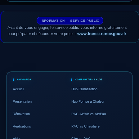
INFORMATION — SERVICE PUBLIC
Avant de vous engager, le service public vous informe gratuitement
pour préparer et sécuriser votre projet :
www.france-renov.gouv.fr
NAVIGATION
COMPARATIFS & HUBS
Accueil
Hub Climatisation
Présentation
Hub Pompe à Chaleur
Rénovation
PAC Air/Air vs Air/Eau
Réalisations
PAC vs Chaudière
Aides
Clim vs PAC