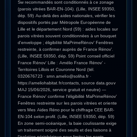
Sw recommandés sont conditionnés à ce zonage
(parois vitrées BAR-EN-104). (Lille, INSEE 59350,
dép. 59) Au-delà des aides nationales, vérifier les
dispositifs portés par Métropole Européenne de
Lille et le département Nord (59) : aides locales sur
parois vitrées souvent conditionnées à un bouquet
d'enveloppe ; éligibilité MaPrimeRénov' Fenêtres
restreinte, à confirmer auprès de France Rénov'.
(Lille, INSEE 59350, dép. 59) Point conseil officiel
France Rénov' Lille : Amélio France Rénov’ -
Territoires Lillois et Couronne Nord (tél.
0320676723 · smn.amelio@soliha.fr ·
https://ameliohabitat.fr/contacts, source data.gouv
MAJ 15/06/2026, service gratuit et neutre) —
France Rénov' confirme l'éligibilité MaPrimeRénov'
Fenêtres restreinte sur les parois vitrées et oriente
vers Mes Aides Réno pour le chiffrage CEE BAR-
EN-104 selon profil. (Lille, INSEE 59350, dép. 59)
En zone semi-océanique, la baie coulissante exige
un traitement soigné des seuils et des liaisons à
l'isolation périphérique pour limiter les ponts