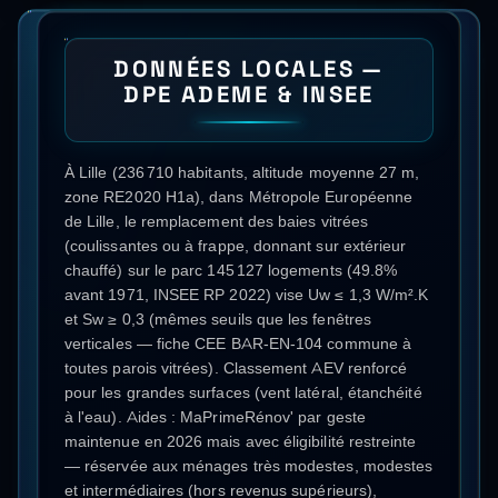
DONNÉES LOCALES —
DPE ADEME & INSEE
À Lille (236 710 habitants, altitude moyenne 27 m,
zone RE2020 H1a), dans Métropole Européenne
de Lille, le remplacement des baies vitrées
(coulissantes ou à frappe, donnant sur extérieur
chauffé) sur le parc 145 127 logements (49.8%
avant 1971, INSEE RP 2022) vise Uw ≤ 1,3 W/m².K
et Sw ≥ 0,3 (mêmes seuils que les fenêtres
verticales — fiche CEE BAR-EN-104 commune à
toutes parois vitrées). Classement AEV renforcé
pour les grandes surfaces (vent latéral, étanchéité
à l'eau). Aides : MaPrimeRénov' par geste
maintenue en 2026 mais avec éligibilité restreinte
— réservée aux ménages très modestes, modestes
et intermédiaires (hors revenus supérieurs),