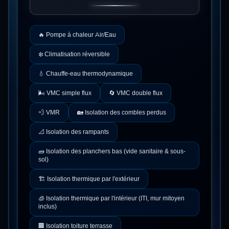
🔥
Pompe à chaleur Air/Eau
❄️
Climatisation réversible
💧
Chauffe-eau thermodynamique
🌬️
VMC simple flux
🔄
VMC double flux
💨
VMR
🏡
Isolation des combles perdus
📐
Isolation des rampants
🧱
Isolation des planchers bas (vide sanitaire & sous-
sol)
🏗️
Isolation thermique par l'extérieur
🧊
Isolation thermique par l'intérieur (ITI, mur mitoyen
inclus)
🏢
Isolation toiture terrasse