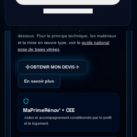
Dès 1 200 € posée
Non merci, peut-être plus tard
Pose de baies vitrées
à
Lille
(
59
) — données
locales DPE ADEME, INSEE et patrimoine ci-
dessous.
Pour le principe technique, les matériaux
et la mise en œuvre type, voir le
guide national
pose de baies vitrées
.
OBTENIR MON DEVIS
En savoir plus
MaPrimeRénov' + CEE
Aides et accompagnement conditionnés par le profil
et le logement.