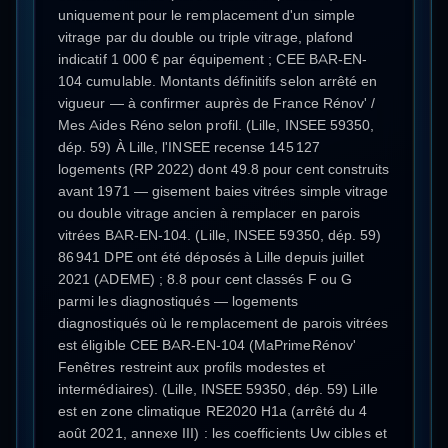
uniquement pour le remplacement d'un simple
vitrage par du double ou triple vitrage, plafond
indicatif 1 000 € par équipement ; CEE BAR-EN-
104 cumulable. Montants définitifs selon arrêté en
vigueur — à confirmer auprès de France Rénov' /
Mes Aides Réno selon profil. (Lille, INSEE 59350,
dép. 59) À Lille, l'INSEE recense 145 127
logements (RP 2022) dont 49.8 pour cent construits
avant 1971 — gisement baies vitrées simple vitrage
ou double vitrage ancien à remplacer en parois
vitrées BAR-EN-104. (Lille, INSEE 59350, dép. 59)
86 941 DPE ont été déposés à Lille depuis juillet
2021 (ADEME) ; 8.8 pour cent classés F ou G
parmi les diagnostiqués — logements
diagnostiqués où le remplacement de parois vitrées
est éligible CEE BAR-EN-104 (MaPrimeRénov'
Fenêtres restreint aux profils modestes et
intermédiaires). (Lille, INSEE 59350, dép. 59) Lille
est en zone climatique RE2020 H1a (arrêté du 4
août 2021, annexe III) : les coefficients Uw cibles et