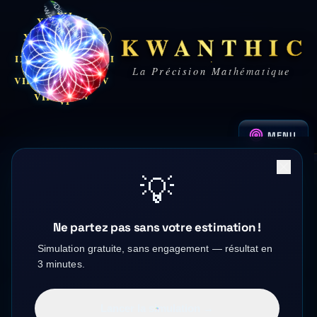
XII
XI
I
KWANTHIC
X
II
II
IX
III
La Précision Mathématique
VIII
IV
V
VII
VI
MENU
💡
POSE DE BAIES VITRÉES À
Ne partez pas sans votre estimation !
LILLE
Simulation gratuite, sans engagement — résultat en
3 minutes.
Lancer la simulation →
Lille
—
Nord
(
59
)