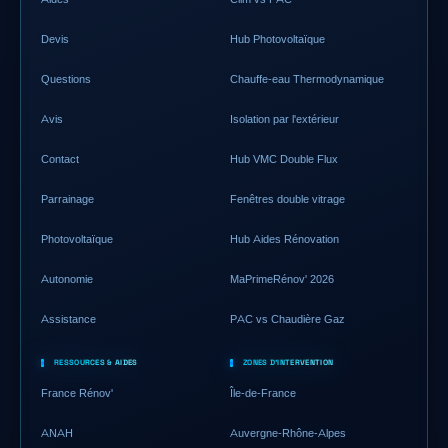
Devis
Hub Photovoltaïque
Questions
Chauffe-eau Thermodynamique
Avis
Isolation par l'extérieur
Contact
Hub VMC Double Flux
Parrainage
Fenêtres double vitrage
Photovoltaïque
Hub Aides Rénovation
Autonomie
MaPrimeRénov' 2026
Assistance
PAC vs Chaudière Gaz
RESSOURCES & AIDES
ZONES D'INTERVENTION
France Rénov'
Île-de-France
ANAH
Auvergne-Rhône-Alpes