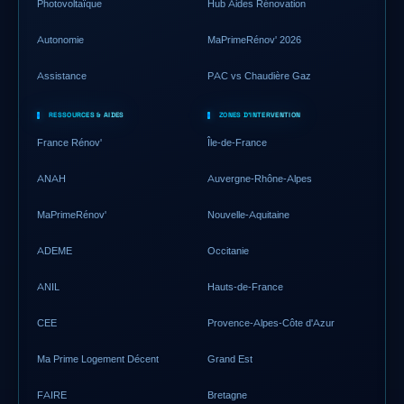
Photovoltaïque
Hub Aides Rénovation
Autonomie
MaPrimeRénov' 2026
Assistance
PAC vs Chaudière Gaz
RESSOURCES & AIDES
ZONES D'INTERVENTION
France Rénov'
Île-de-France
ANAH
Auvergne-Rhône-Alpes
MaPrimeRénov'
Nouvelle-Aquitaine
ADEME
Occitanie
ANIL
Hauts-de-France
CEE
Provence-Alpes-Côte d'Azur
Ma Prime Logement Décent
Grand Est
FAIRE
Bretagne