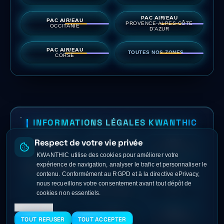
PAC AIR/EAU
PAC AIR/EAU
PROVENCE-ALPES-CÔTE
OCCITANIE
D'AZUR
PAC AIR/EAU
TOUTES NOS ZONES →
CORSE
INFORMATIONS LÉGALES KWANTHIC
Respect de votre vie privée
SIRET
KWANTHIC
SASU · RCS Paris
103 769 998 00016
KWANTHIC utilise des cookies pour améliorer votre
expérience de navigation, analyser le trafic et personnaliser le
66 Av. des Champs-
contact@
01 89 72 42 09
Élysées, 75008 Paris
kwanthic.com
contenu. Conformément au RGPD et à la directive ePrivacy,
nous recueillons votre consentement avant tout dépôt de
Facebook
Mentions légales
CGV
cookies non essentiels.
En savoir plus
©
2026
Politique
Cookies
Tous droits réservés
de confidentialité
TOUT REFUSER
TOUT ACCEPTER