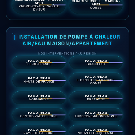
CLIM RÉVERSIBLE · MAISON /
APPT
APPT
PROVENCE-ALPES-CÔTE
CORSE
D'AZUR
INSTALLATION DE POMPE À CHALEUR
AIR/EAU MAISON/APPARTEMENT
NOS INTERVENTIONS PAR RÉGION
PAC AIR/EAU
PAC AIR/EAU
ÎLE-DE-FRANCE
GRAND EST
PAC AIR/EAU
PAC AIR/EAU
BOURGOGNE-FRANCHE-
HAUTS-DE-FRANCE
COMTÉ
PAC AIR/EAU
PAC AIR/EAU
NORMANDIE
BRETAGNE
PAC AIR/EAU
PAC AIR/EAU
CENTRE-VAL DE LOIRE
AUVERGNE-RHÔNE-ALPES
PAC AIR/EAU
PAC AIR/EAU
PAYS DE LA LOIRE
NOUVELLE-AQUITAINE