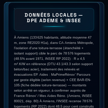
DONNÉES LOCALES —
DPE ADEME & INSEE
À Amiens (133 625 habitants, altitude moyenne 47
m, zone RE2020 H1a), dans CA Amiens Métropole,
l'isolation d'une toiture-terrasse (étanchéité +
isolant support) cible le parc de 78 576 logements
(48.5% avant 1971, INSEE RP 2022) : R ≥ 4,5
m².K/W en référence (DTU 43.1/43.3 selon support
béton/bac acier), traitement des relevés et
évacuations EP. Aides : MaPrimeRénov' Parcours
par geste éligible (selon revenus) + CEE BAR-EN-
105 (fiche dédiée toiture-terrasse) — montants
selon arrêté en vigueur, à confirmer auprès de
France Rénov' / Mes Aides Réno. (Amiens, INSEE
80021, dép. 80) À Amiens, l'INSEE recense 78 576
logements (RP 2022) dont 48.5 pour cent construits