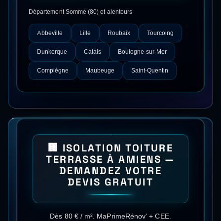
Département
Somme
(
80
) et alentours
Abbeville
Lille
Roubaix
Tourcoing
Dunkerque
Calais
Boulogne-sur-Mer
Compiègne
Maubeuge
Saint-Quentin
🏢
ISOLATION TOITURE
TERRASSE
À
AMIENS
—
DEMANDEZ VOTRE
DEVIS GRATUIT
Dès 80 € / m²
.
MaPrimeRénov' + CEE
.