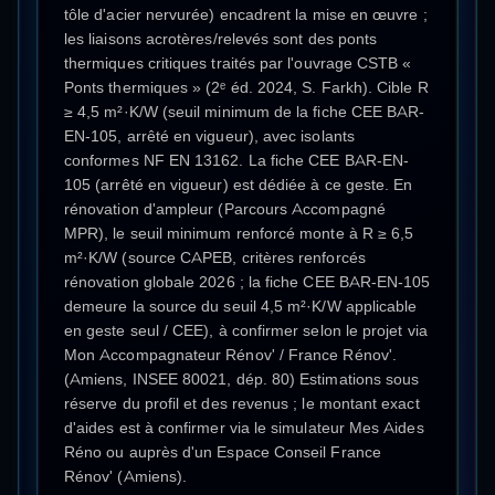
tôle d'acier nervurée) encadrent la mise en œuvre ;
les liaisons acrotères/relevés sont des ponts
thermiques critiques traités par l'ouvrage CSTB «
Ponts thermiques » (2ᵉ éd. 2024, S. Farkh). Cible R
≥ 4,5 m²·K/W (seuil minimum de la fiche CEE BAR-
EN-105, arrêté en vigueur), avec isolants
conformes NF EN 13162. La fiche CEE BAR-EN-
105 (arrêté en vigueur) est dédiée à ce geste. En
rénovation d'ampleur (Parcours Accompagné
MPR), le seuil minimum renforcé monte à R ≥ 6,5
m²·K/W (source CAPEB, critères renforcés
rénovation globale 2026 ; la fiche CEE BAR-EN-105
demeure la source du seuil 4,5 m²·K/W applicable
en geste seul / CEE), à confirmer selon le projet via
Mon Accompagnateur Rénov' / France Rénov'.
(Amiens, INSEE 80021, dép. 80) Estimations sous
réserve du profil et des revenus ; le montant exact
d'aides est à confirmer via le simulateur Mes Aides
Réno ou auprès d'un Espace Conseil France
Rénov' (Amiens).