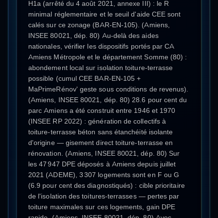
H1a (arrêté du 4 août 2021, annexe III) : le R
minimal réglementaire et le seuil d'aide CEE sont
calés sur ce zonage (BAR-EN-105). (Amiens,
INSEE 80021, dép. 80) Au-delà des aides
nationales, vérifier les dispositifs portés par CA
Amiens Métropole et le département Somme (80) :
abondement local sur isolation toiture-terrasse
possible (cumul CEE BAR-EN-105 +
MaPrimeRénov' geste sous conditions de revenus).
(Amiens, INSEE 80021, dép. 80) 28.6 pour cent du
parc Amiens a été construit entre 1946 et 1970
(INSEE RP 2022) : génération de collectifs à
toiture-terrasse béton sans étanchéité isolante
d'origine — gisement direct toiture-terrasse en
rénovation. (Amiens, INSEE 80021, dép. 80) Sur
les 47 947 DPE déposés à Amiens depuis juillet
2021 (ADEME), 3 307 logements sont en F ou G
(6.9 pour cent des diagnostiqués) : cible prioritaire
de l'isolation des toitures-terrasses — pertes par
toiture maximales sur ces logements, gain DPE
rapide. (Amiens, INSEE 80021, dép. 80) Avec