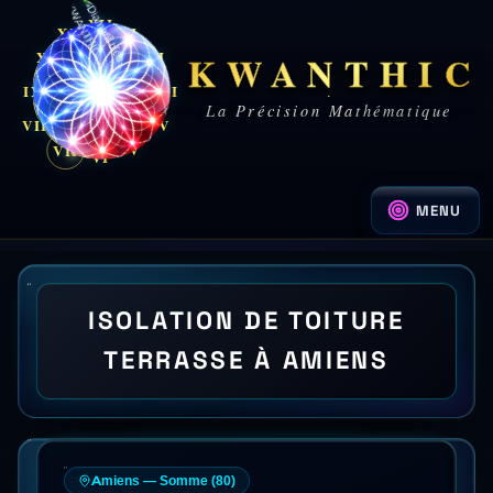
XII
XI
I
KWANTHIC
X
II
IX
III
La Précision Mathématique
VIII
IV
V
VII
VII
VI
MENU
ISOLATION DE TOITURE
TERRASSE À AMIENS
Amiens
—
Somme
(
80
)