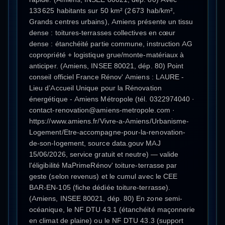
133 625 habitants sur 50 km² (2 673 hab/km²,
Grands centres urbains), Amiens présente un tissu
dense : toitures-terrasses collectives en cœur
dense : étanchéité partie commune, instruction AG
copropriété + logistique grue/monte-matériaux à
anticiper. (Amiens, INSEE 80021, dép. 80) Point
conseil officiel France Rénov' Amiens : LAURE -
Lieu d’Accueil Unique pour la Rénovation
énergétique - Amiens Métropole (tél. 0322974040 ·
contact-renovation@amiens-metropole.com ·
https://www.amiens.fr/Vivre-a-Amiens/Urbanisme-
Logement/Etre-accompagne-pour-la-renovation-
de-son-logement, source data.gouv MAJ
15/06/2026, service gratuit et neutre) — valide
l'éligibilité MaPrimeRénov' toiture-terrasse par
geste (selon revenus) et le cumul avec le CEE
BAR-EN-105 (fiche dédiée toiture-terrasse).
(Amiens, INSEE 80021, dép. 80) En zone semi-
océanique, le NF DTU 43.1 (étanchéité maçonnerie
en climat de plaine) ou le NF DTU 43.3 (support