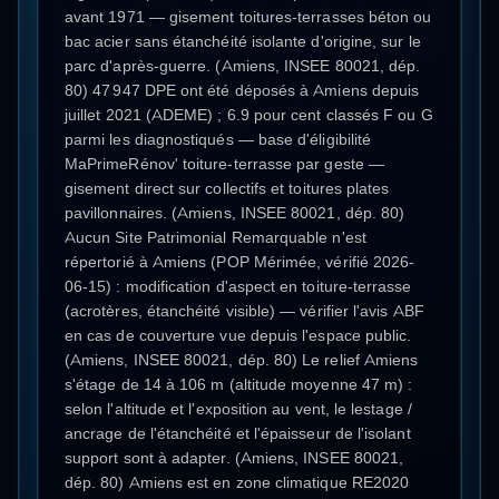
avant 1971 — gisement toitures-terrasses béton ou
bac acier sans étanchéité isolante d'origine, sur le
parc d'après-guerre. (Amiens, INSEE 80021, dép.
80) 47 947 DPE ont été déposés à Amiens depuis
juillet 2021 (ADEME) ; 6.9 pour cent classés F ou G
parmi les diagnostiqués — base d'éligibilité
MaPrimeRénov' toiture-terrasse par geste —
gisement direct sur collectifs et toitures plates
pavillonnaires. (Amiens, INSEE 80021, dép. 80)
Aucun Site Patrimonial Remarquable n'est
répertorié à Amiens (POP Mérimée, vérifié 2026-
06-15) : modification d'aspect en toiture-terrasse
(acrotères, étanchéité visible) — vérifier l'avis ABF
en cas de couverture vue depuis l'espace public.
(Amiens, INSEE 80021, dép. 80) Le relief Amiens
s'étage de 14 à 106 m (altitude moyenne 47 m) :
selon l'altitude et l'exposition au vent, le lestage /
ancrage de l'étanchéité et l'épaisseur de l'isolant
support sont à adapter. (Amiens, INSEE 80021,
dép. 80) Amiens est en zone climatique RE2020