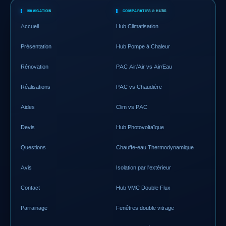
NAVIGATION
COMPARATIFS & HUBS
Accueil
Hub Climatisation
Présentation
Hub Pompe à Chaleur
Rénovation
PAC Air/Air vs Air/Eau
Réalisations
PAC vs Chaudière
Aides
Clim vs PAC
Devis
Hub Photovoltaïque
Questions
Chauffe-eau Thermodynamique
Avis
Isolation par l'extérieur
Contact
Hub VMC Double Flux
Parrainage
Fenêtres double vitrage