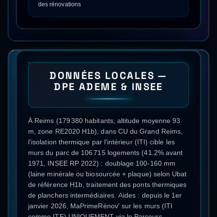
des rénovations
DONNÉES LOCALES —
DPE ADEME & INSEE
À Reims (179 380 habitants, altitude moyenne 93
m, zone RE2020 H1b), dans CU du Grand Reims,
l'isolation thermique par l'intérieur (ITI) cible les
murs du parc de 106 715 logements (41.2% avant
1971, INSEE RP 2022) : doublage 100-160 mm
(laine minérale ou biosourcée + plaque) selon Ubat
de référence H1b, traitement des ponts thermiques
de planchers intermédiaires. Aides : depuis le 1er
janvier 2026, MaPrimeRénov' sur les murs (ITI
comme ITE) UNIQUEMENT via le Parcours