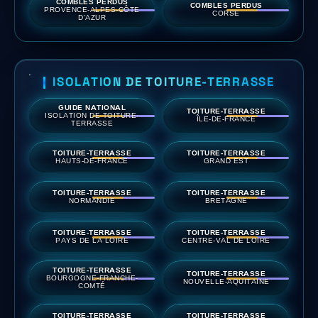
COMBLES PERDUS
COMBLES PERDUS
PROVENCE-ALPES-CÔTE
CORSE
D'AZUR
ISOLATION DE TOITURE-TERRASSE
GUIDE NATIONAL
TOITURE-TERRASSE
ISOLATION DE TOITURE-
ÎLE-DE-FRANCE
TERRASSE
TOITURE-TERRASSE
TOITURE-TERRASSE
HAUTS-DE-FRANCE
GRAND EST
TOITURE-TERRASSE
TOITURE-TERRASSE
NORMANDIE
BRETAGNE
TOITURE-TERRASSE
TOITURE-TERRASSE
PAYS DE LA LOIRE
CENTRE-VAL DE LOIRE
TOITURE-TERRASSE
TOITURE-TERRASSE
BOURGOGNE-FRANCHE-
NOUVELLE-AQUITAINE
COMTÉ
TOITURE-TERRASSE
TOITURE-TERRASSE