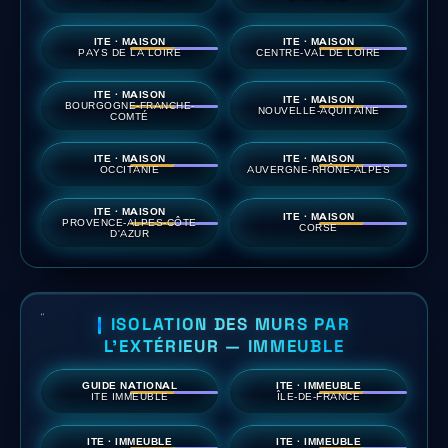
ITE · MAISON
ITE · MAISON
PAYS DE LA LOIRE
CENTRE-VAL DE LOIRE
ITE · MAISON
ITE · MAISON
BOURGOGNE-FRANCHE-
NOUVELLE-AQUITAINE
COMTÉ
ITE · MAISON
ITE · MAISON
OCCITANIE
AUVERGNE-RHÔNE-ALPES
ITE · MAISON
ITE · MAISON
PROVENCE-ALPES-CÔTE
CORSE
D'AZUR
ISOLATION DES MURS PAR
L'EXTÉRIEUR — IMMEUBLE
GUIDE NATIONAL
ITE · IMMEUBLE
ITE IMMEUBLE
ÎLE-DE-FRANCE
ITE · IMMEUBLE
ITE · IMMEUBLE