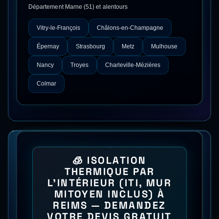
Département
Marne
(
51
) et alentours
Vitry-le-François
Châlons-en-Champagne
Épernay
Strasbourg
Metz
Mulhouse
Nancy
Troyes
Charleville-Mézières
Colmar
🧊
ISOLATION
THERMIQUE PAR
L'INTÉRIEUR (ITI, MUR
MITOYEN INCLUS)
À
REIMS
— DEMANDEZ
VOTRE DEVIS GRATUIT