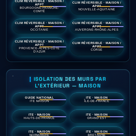
CLIM RÉVERSIBLE · MAISON /
CLIM RÉVERSIBLE · MAISON /
APPT
APPT
BOURGOGNE-FRANCHE-
NOUVELLE-AQUITAINE
COMTÉ
CLIM RÉVERSIBLE · MAISON /
CLIM RÉVERSIBLE · MAISON /
APPT
APPT
OCCITANIE
AUVERGNE-RHÔNE-ALPES
CLIM RÉVERSIBLE · MAISON /
CLIM RÉVERSIBLE · MAISON /
APPT
APPT
PROVENCE-ALPES-CÔTE
CORSE
D'AZUR
ISOLATION DES MURS PAR
L'EXTÉRIEUR — MAISON
GUIDE NATIONAL
ITE · MAISON
ITE MAISON
ÎLE-DE-FRANCE
ITE · MAISON
ITE · MAISON
HAUTS-DE-FRANCE
GRAND EST
ITE · MAISON
ITE · MAISON
NORMANDIE
BRETAGNE