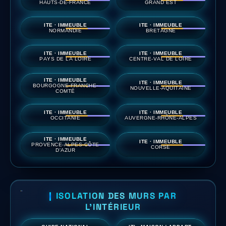
HAUTS-DE-FRANCE
GRAND EST
ITE · IMMEUBLE
ITE · IMMEUBLE
NORMANDIE
BRETAGNE
ITE · IMMEUBLE
ITE · IMMEUBLE
PAYS DE LA LOIRE
CENTRE-VAL DE LOIRE
ITE · IMMEUBLE
ITE · IMMEUBLE
BOURGOGNE-FRANCHE-
NOUVELLE-AQUITAINE
COMTÉ
ITE · IMMEUBLE
ITE · IMMEUBLE
OCCITANIE
AUVERGNE-RHÔNE-ALPES
ITE · IMMEUBLE
ITE · IMMEUBLE
PROVENCE-ALPES-CÔTE
CORSE
D'AZUR
ISOLATION DES MURS PAR
L'INTÉRIEUR