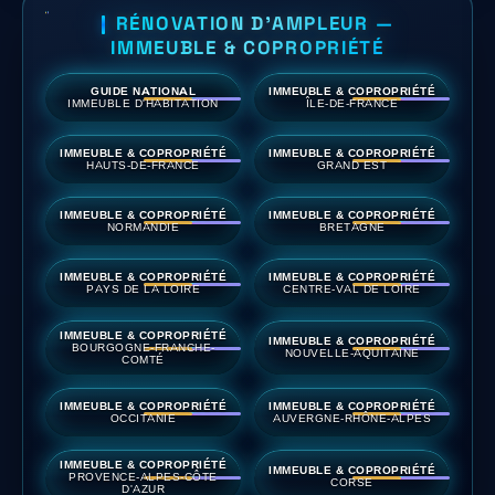
RÉNOVATION D'AMPLEUR —
IMMEUBLE & COPROPRIÉTÉ
GUIDE NATIONAL
IMMEUBLE & COPROPRIÉTÉ
IMMEUBLE D'HABITATION
ÎLE-DE-FRANCE
IMMEUBLE & COPROPRIÉTÉ
IMMEUBLE & COPROPRIÉTÉ
HAUTS-DE-FRANCE
GRAND EST
IMMEUBLE & COPROPRIÉTÉ
IMMEUBLE & COPROPRIÉTÉ
NORMANDIE
BRETAGNE
IMMEUBLE & COPROPRIÉTÉ
IMMEUBLE & COPROPRIÉTÉ
PAYS DE LA LOIRE
CENTRE-VAL DE LOIRE
IMMEUBLE & COPROPRIÉTÉ
IMMEUBLE & COPROPRIÉTÉ
BOURGOGNE-FRANCHE-
NOUVELLE-AQUITAINE
COMTÉ
IMMEUBLE & COPROPRIÉTÉ
IMMEUBLE & COPROPRIÉTÉ
OCCITANIE
AUVERGNE-RHÔNE-ALPES
IMMEUBLE & COPROPRIÉTÉ
IMMEUBLE & COPROPRIÉTÉ
PROVENCE-ALPES-CÔTE
CORSE
D'AZUR