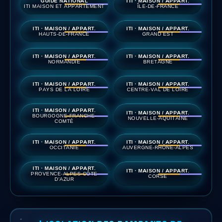
GUIDE NATIONAL
ITI · MAISON / APPART.
ITI MAISON ET APPARTEMENT
ÎLE-DE-FRANCE
ITI · MAISON / APPART.
ITI · MAISON / APPART.
HAUTS-DE-FRANCE
GRAND EST
ITI · MAISON / APPART.
ITI · MAISON / APPART.
NORMANDIE
BRETAGNE
ITI · MAISON / APPART.
ITI · MAISON / APPART.
PAYS DE LA LOIRE
CENTRE-VAL DE LOIRE
ITI · MAISON / APPART.
ITI · MAISON / APPART.
BOURGOGNE-FRANCHE-
NOUVELLE-AQUITAINE
COMTÉ
ITI · MAISON / APPART.
ITI · MAISON / APPART.
OCCITANIE
AUVERGNE-RHÔNE-ALPES
ITI · MAISON / APPART.
ITI · MAISON / APPART.
PROVENCE-ALPES-CÔTE
CORSE
D'AZUR