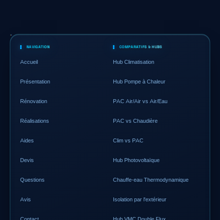
NAVIGATION
COMPARATIFS & HUBS
Accueil
Hub Climatisation
Présentation
Hub Pompe à Chaleur
Rénovation
PAC Air/Air vs Air/Eau
Réalisations
PAC vs Chaudière
Aides
Clim vs PAC
Devis
Hub Photovoltaïque
Questions
Chauffe-eau Thermodynamique
Avis
Isolation par l'extérieur
Contact
Hub VMC Double Flux