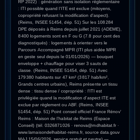
RP 2022) : génération sans isolation réglementaire
: ITI possible quand l'ITE est exclue (mitoyens,
copropriété refusant la modification d'aspect).
(Reims, INSEE 51454, dép. 51) Sur les 108 284
DPE déposés à Reims depuis juillet 2021 (ADEME),
8 400 logements sont en F ou G (7.8 pour cent des
diagnostiqués) : logements à orienter vers le
Parcours Accompagné MPR (ITI plus aidée MPR
en geste seul depuis le 01/01/2026) — bouquet
enveloppe + chauffage pour viser 3 sauts de
classe. (Reims, INSEE 51454, dép. 51) Avec
179 380 habitants sur 47 km² (3 817 hab/km²,
Grands centres urbains), Reims présente un tissu
dense : tissu dense / copropriété : l'ITI est
privilégiée quand la modification d'aspect ITE est
exclue par règlement ou ABF. (Reims, INSEE
51454, dép. 51) Point conseil officiel France Rénov'
Reims : Maison de l’habitat de Reims (Espace
Conseil) (tél. 0326871026 · renova@mdhabitat.fr ·
www.lamaisondelhabitat-reims.fr, source data.gouv
MAJ 15/06/2026, service gratuit et neutre) —