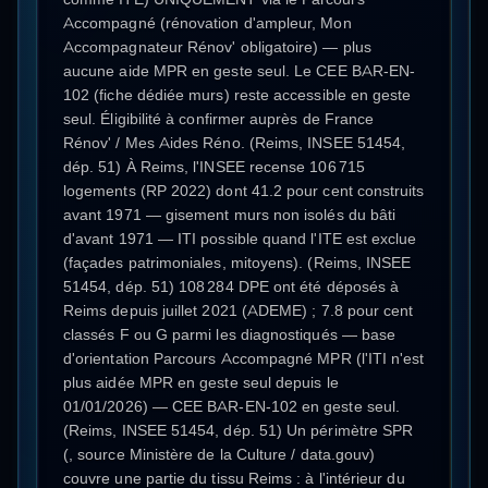
Accompagné (rénovation d'ampleur, Mon
Accompagnateur Rénov' obligatoire) — plus
aucune aide MPR en geste seul. Le CEE BAR-EN-
102 (fiche dédiée murs) reste accessible en geste
seul. Éligibilité à confirmer auprès de France
Rénov' / Mes Aides Réno. (Reims, INSEE 51454,
dép. 51) À Reims, l'INSEE recense 106 715
logements (RP 2022) dont 41.2 pour cent construits
avant 1971 — gisement murs non isolés du bâti
d'avant 1971 — ITI possible quand l'ITE est exclue
(façades patrimoniales, mitoyens). (Reims, INSEE
51454, dép. 51) 108 284 DPE ont été déposés à
Reims depuis juillet 2021 (ADEME) ; 7.8 pour cent
classés F ou G parmi les diagnostiqués — base
d'orientation Parcours Accompagné MPR (l'ITI n'est
plus aidée MPR en geste seul depuis le
01/01/2026) — CEE BAR-EN-102 en geste seul.
(Reims, INSEE 51454, dép. 51) Un périmètre SPR
(, source Ministère de la Culture / data.gouv)
couvre une partie du tissu Reims : à l'intérieur du