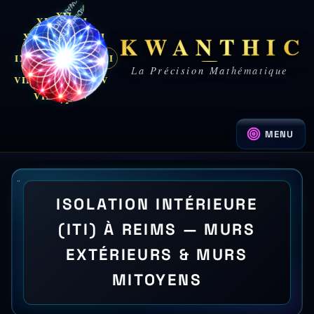
XII
XI
I
KWANTHIC
X
II
IX
III
III
La Précision Mathématique
VIII
IV
V
VII
VI
MENU
ISOLATION INTÉRIEURE
(ITI) À REIMS — MURS
EXTÉRIEURS & MURS
MITOYENS