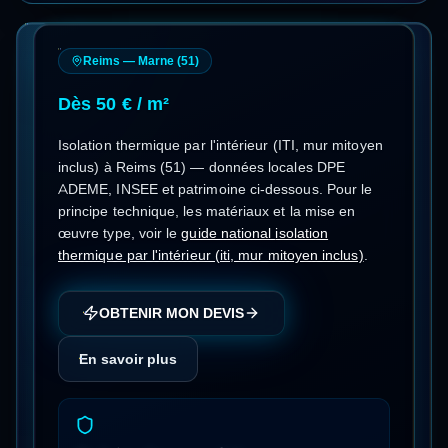
Reims
—
Marne
(
51
)
Dès 50 € / m²
Isolation thermique par l'intérieur (ITI, mur mitoyen
inclus)
à
Reims
(
51
) — données locales DPE
ADEME, INSEE et patrimoine ci-dessous.
Pour le
principe technique, les matériaux et la mise en
œuvre type, voir le
guide national
isolation
thermique par l'intérieur (iti, mur mitoyen inclus)
.
OBTENIR MON DEVIS
En savoir plus