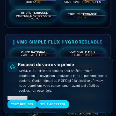
OCCITANIE
AUVERGNE-RHÔNE-ALPES
TOITURE-TERRASSE
TOITURE-TERRASSE
PROVENCE-ALPES-CÔTE
CORSE
D'AZUR
VMC SIMPLE FLUX HYGRORÉGLABLE
GUIDE NATIONAL
VMC SIMPLE FLUX
VMC SIMPLE FLUX
ÎLE-DE-FRANCE
Respect de votre vie privée
VMC SIMPLE FLUX
VMC SIMPLE FLUX
HAUTS-DE-FRANCE
GRAND EST
KWANTHIC utilise des cookies pour améliorer votre
expérience de navigation, analyser le trafic et personnaliser le
contenu. Conformément au RGPD et à la directive ePrivacy,
VMC SIMPLE FLUX
VMC SIMPLE FLUX
NORMANDIE
BRETAGNE
nous recueillons votre consentement avant tout dépôt de
cookies non essentiels.
VMC SIMPLE FLUX
VMC SIMPLE FLUX
En savoir plus
PAYS DE LA LOIRE
CENTRE-VAL DE LOIRE
TOUT REFUSER
TOUT ACCEPTER
VMC SIMPLE FLUX
VMC SIMPLE FLUX
BOURGOGNE-FRANCHE-
NOUVELLE-AQUITAINE
COMTÉ