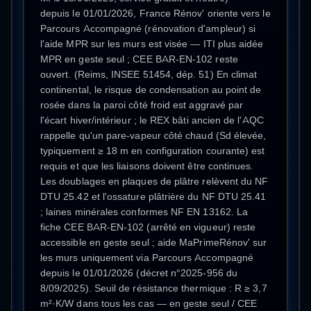
depuis le 01/01/2026, France Rénov' oriente vers le
Parcours Accompagné (rénovation d'ampleur) si
l'aide MPR sur les murs est visée — ITI plus aidée
MPR en geste seul ; CEE BAR-EN-102 reste
ouvert. (Reims, INSEE 51454, dép. 51) En climat
continental, le risque de condensation au point de
rosée dans la paroi côté froid est aggravé par
l'écart hiver/intérieur ; le REX bâti ancien de l'AQC
rappelle qu'un pare-vapeur côté chaud (Sd élevée,
typiquement ≥ 18 m en configuration courante) est
requis et que les liaisons doivent être continues.
Les doublages en plaques de plâtre relèvent du NF
DTU 25.42 et l'ossature plâtrière du NF DTU 25.41
; laines minérales conformes NF EN 13162. La
fiche CEE BAR-EN-102 (arrêté en vigueur) reste
accessible en geste seul ; aide MaPrimeRénov' sur
les murs uniquement via Parcours Accompagné
depuis le 01/01/2026 (décret n°2025-956 du
8/09/2025). Seuil de résistance thermique : R ≥ 3,7
m²·K/W dans tous les cas — en geste seul / CEE