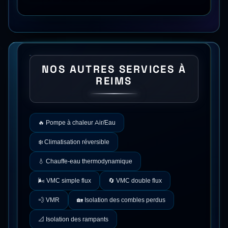
NOS AUTRES SERVICES À
REIMS
🔥
Pompe à chaleur Air/Eau
❄️
Climatisation réversible
💧
Chauffe-eau thermodynamique
🌬️
VMC simple flux
🔄
VMC double flux
💨
VMR
🏡
Isolation des combles perdus
📐
Isolation des rampants