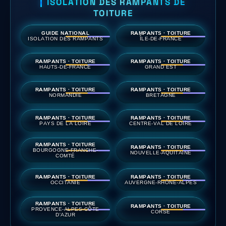
ISOLATION DES RAMPANTS DE
TOITURE
GUIDE NATIONAL
RAMPANTS · TOITURE
ISOLATION DES RAMPANTS
ÎLE-DE-FRANCE
RAMPANTS · TOITURE
RAMPANTS · TOITURE
HAUTS-DE-FRANCE
GRAND EST
RAMPANTS · TOITURE
RAMPANTS · TOITURE
NORMANDIE
BRETAGNE
RAMPANTS · TOITURE
RAMPANTS · TOITURE
PAYS DE LA LOIRE
CENTRE-VAL DE LOIRE
RAMPANTS · TOITURE
RAMPANTS · TOITURE
BOURGOGNE-FRANCHE-
NOUVELLE-AQUITAINE
COMTÉ
RAMPANTS · TOITURE
RAMPANTS · TOITURE
OCCITANIE
AUVERGNE-RHÔNE-ALPES
RAMPANTS · TOITURE
RAMPANTS · TOITURE
PROVENCE-ALPES-CÔTE
CORSE
D'AZUR