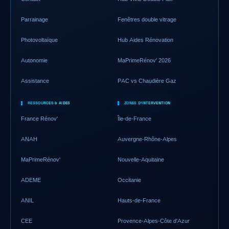
Parrainage
Fenêtres double vitrage
Photovoltaïque
Hub Aides Rénovation
Autonomie
MaPrimeRénov' 2026
Assistance
PAC vs Chaudière Gaz
RESSOURCES & AIDES
ZONES D'INTERVENTION
France Rénov'
Île-de-France
ANAH
Auvergne-Rhône-Alpes
MaPrimeRénov'
Nouvelle-Aquitaine
ADEME
Occitanie
ANIL
Hauts-de-France
CEE
Provence-Alpes-Côte d'Azur