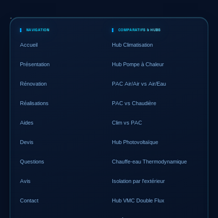
NAVIGATION
COMPARATIFS & HUBS
Accueil
Hub Climatisation
Présentation
Hub Pompe à Chaleur
Rénovation
PAC Air/Air vs Air/Eau
Réalisations
PAC vs Chaudière
Aides
Clim vs PAC
Devis
Hub Photovoltaïque
Questions
Chauffe-eau Thermodynamique
Avis
Isolation par l'extérieur
Contact
Hub VMC Double Flux