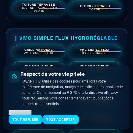
TOITURE-TERRASSE
TOITURE-TERRASSE
PROVENCE-ALPES-CÔTE
CORSE
D'AZUR
VMC SIMPLE FLUX HYGRORÉGLABLE
GUIDE NATIONAL
VMC SIMPLE FLUX
VMC SIMPLE FLUX
ÎLE-DE-FRANCE
VMC SIMPLE FLUX
VMC SIMPLE FLUX
HAUTS-DE-FRANCE
GRAND EST
Respect de votre vie privée
KWANTHIC utilise des cookies pour améliorer votre
VMC SIMPLE FLUX
VMC SIMPLE FLUX
NORMANDIE
BRETAGNE
expérience de navigation, analyser le trafic et personnaliser le
contenu. Conformément au RGPD et à la directive ePrivacy,
nous recueillons votre consentement avant tout dépôt de
VMC SIMPLE FLUX
VMC SIMPLE FLUX
PAYS DE LA LOIRE
CENTRE-VAL DE LOIRE
cookies non essentiels.
En savoir plus
VMC SIMPLE FLUX
VMC SIMPLE FLUX
BOURGOGNE-FRANCHE-
TOUT REFUSER
TOUT ACCEPTER
NOUVELLE-AQUITAINE
COMTÉ