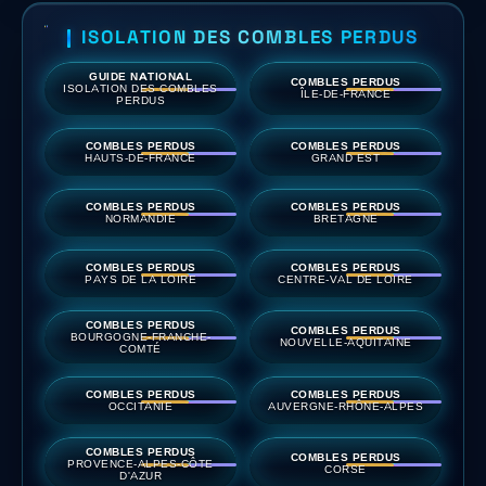
ISOLATION DES COMBLES PERDUS
GUIDE NATIONAL
COMBLES PERDUS
ISOLATION DES COMBLES
ÎLE-DE-FRANCE
PERDUS
COMBLES PERDUS
COMBLES PERDUS
HAUTS-DE-FRANCE
GRAND EST
COMBLES PERDUS
COMBLES PERDUS
NORMANDIE
BRETAGNE
COMBLES PERDUS
COMBLES PERDUS
PAYS DE LA LOIRE
CENTRE-VAL DE LOIRE
COMBLES PERDUS
COMBLES PERDUS
BOURGOGNE-FRANCHE-
NOUVELLE-AQUITAINE
COMTÉ
COMBLES PERDUS
COMBLES PERDUS
OCCITANIE
AUVERGNE-RHÔNE-ALPES
COMBLES PERDUS
COMBLES PERDUS
PROVENCE-ALPES-CÔTE
CORSE
D'AZUR