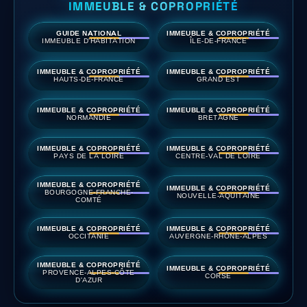
IMMEUBLE & COPROPRIÉTÉ
GUIDE NATIONAL
IMMEUBLE & COPROPRIÉTÉ
IMMEUBLE D'HABITATION
ÎLE-DE-FRANCE
IMMEUBLE & COPROPRIÉTÉ
IMMEUBLE & COPROPRIÉTÉ
HAUTS-DE-FRANCE
GRAND EST
IMMEUBLE & COPROPRIÉTÉ
IMMEUBLE & COPROPRIÉTÉ
NORMANDIE
BRETAGNE
IMMEUBLE & COPROPRIÉTÉ
IMMEUBLE & COPROPRIÉTÉ
PAYS DE LA LOIRE
CENTRE-VAL DE LOIRE
IMMEUBLE & COPROPRIÉTÉ
IMMEUBLE & COPROPRIÉTÉ
BOURGOGNE-FRANCHE-
NOUVELLE-AQUITAINE
COMTÉ
IMMEUBLE & COPROPRIÉTÉ
IMMEUBLE & COPROPRIÉTÉ
OCCITANIE
AUVERGNE-RHÔNE-ALPES
IMMEUBLE & COPROPRIÉTÉ
IMMEUBLE & COPROPRIÉTÉ
PROVENCE-ALPES-CÔTE
CORSE
D'AZUR