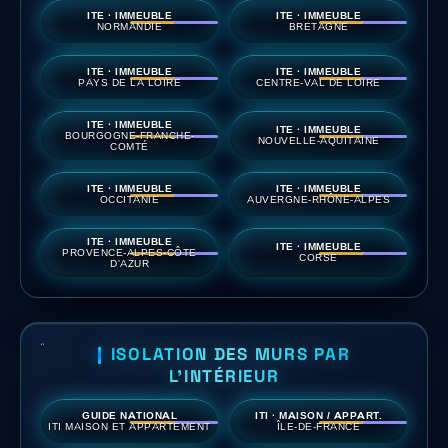
ITE · IMMEUBLE
ITE · IMMEUBLE
NORMANDIE
BRETAGNE
ITE · IMMEUBLE
ITE · IMMEUBLE
PAYS DE LA LOIRE
CENTRE-VAL DE LOIRE
ITE · IMMEUBLE
ITE · IMMEUBLE
BOURGOGNE-FRANCHE-
NOUVELLE-AQUITAINE
COMTÉ
ITE · IMMEUBLE
ITE · IMMEUBLE
OCCITANIE
AUVERGNE-RHÔNE-ALPES
ITE · IMMEUBLE
ITE · IMMEUBLE
PROVENCE-ALPES-CÔTE
CORSE
D'AZUR
ISOLATION DES MURS PAR
L'INTÉRIEUR
GUIDE NATIONAL
ITI · MAISON / APPART.
ITI MAISON ET APPARTEMENT
ÎLE-DE-FRANCE