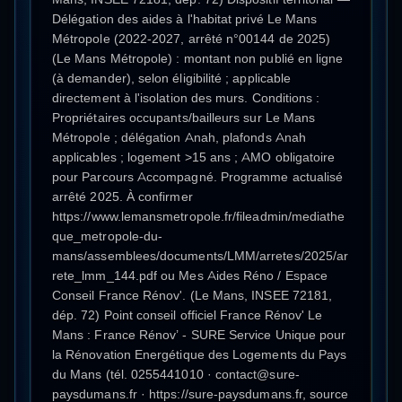
Délégation des aides à l'habitat privé Le Mans
Métropole (2022-2027, arrêté n°00144 de 2025)
(Le Mans Métropole) : montant non publié en ligne
(à demander), selon éligibilité ; applicable
directement à l'isolation des murs. Conditions :
Propriétaires occupants/bailleurs sur Le Mans
Métropole ; délégation Anah, plafonds Anah
applicables ; logement >15 ans ; AMO obligatoire
pour Parcours Accompagné. Programme actualisé
arrêté 2025. À confirmer
https://www.lemansmetropole.fr/fileadmin/mediathe
que_metropole-du-
mans/assemblees/documents/LMM/arretes/2025/ar
rete_lmm_144.pdf ou Mes Aides Réno / Espace
Conseil France Rénov'. (Le Mans, INSEE 72181,
dép. 72) Point conseil officiel France Rénov' Le
Mans : France Rénov’ - SURE Service Unique pour
la Rénovation Energétique des Logements du Pays
du Mans (tél. 0255441010 · contact@sure-
paysdumans.fr · https://sure-paysdumans.fr, source