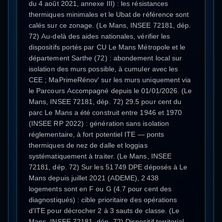
du 4 août 2021, annexe III) : les résistances
thermiques minimales et le Ubat de référence sont
calés sur ce zonage. (Le Mans, INSEE 72181, dép.
72) Au-delà des aides nationales, vérifier les
dispositifs portés par CU Le Mans Métropole et le
département Sarthe (72) : abondement local sur
isolation des murs possible, à cumuler avec les
CEE ; MaPrimeRénov' sur les murs uniquement via
le Parcours Accompagné depuis le 01/01/2026. (Le
Mans, INSEE 72181, dép. 72) 29.5 pour cent du
parc Le Mans a été construit entre 1946 et 1970
(INSEE RP 2022) : génération sans isolation
réglementaire, à fort potentiel ITE — ponts
thermiques de nez de dalle et loggias
systématiquement à traiter. (Le Mans, INSEE
72181, dép. 72) Sur les 51 749 DPE déposés à Le
Mans depuis juillet 2021 (ADEME), 2 438
logements sont en F ou G (4.7 pour cent des
diagnostiqués) : cible prioritaire des opérations
d'ITE pour décrocher 2 à 3 sauts de classe. (Le
Mans, INSEE 72181, dép. 72) Dispositif territorial —