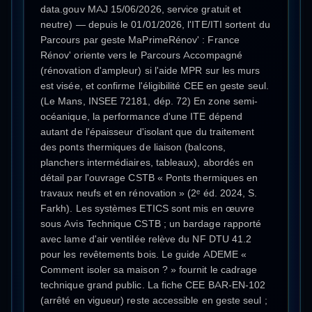
data.gouv MAJ 15/06/2026, service gratuit et
neutre) — depuis le 01/01/2026, l'ITE/ITI sortent du
Parcours par geste MaPrimeRénov' : France
Rénov' oriente vers le Parcours Accompagné
(rénovation d'ampleur) si l'aide MPR sur les murs
est visée, et confirme l'éligibilité CEE en geste seul.
(Le Mans, INSEE 72181, dép. 72) En zone semi-
océanique, la performance d'une ITE dépend
autant de l'épaisseur d'isolant que du traitement
des ponts thermiques de liaison (balcons,
planchers intermédiaires, tableaux), abordés en
détail par l'ouvrage CSTB « Ponts thermiques en
travaux neufs et en rénovation » (2ᵉ éd. 2024, S.
Farkh). Les systèmes ETICS sont mis en œuvre
sous Avis Technique CSTB ; un bardage rapporté
avec lame d'air ventilée relève du NF DTU 41.2
pour les revêtements bois. Le guide ADEME «
Comment isoler sa maison ? » fournit le cadrage
technique grand public. La fiche CEE BAR-EN-102
(arrêté en vigueur) reste accessible en geste seul ;