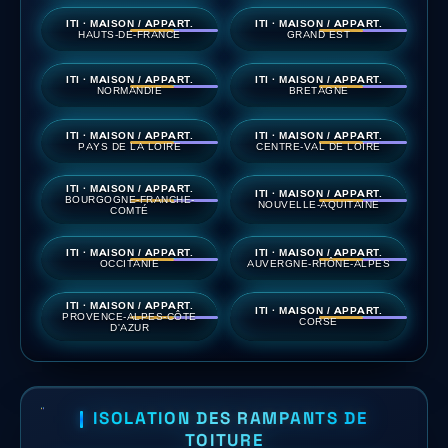
ITI · MAISON / APPART.
ITI · MAISON / APPART.
HAUTS-DE-FRANCE
GRAND EST
ITI · MAISON / APPART.
ITI · MAISON / APPART.
NORMANDIE
BRETAGNE
ITI · MAISON / APPART.
ITI · MAISON / APPART.
PAYS DE LA LOIRE
CENTRE-VAL DE LOIRE
ITI · MAISON / APPART.
ITI · MAISON / APPART.
BOURGOGNE-FRANCHE-
NOUVELLE-AQUITAINE
COMTÉ
ITI · MAISON / APPART.
ITI · MAISON / APPART.
OCCITANIE
AUVERGNE-RHÔNE-ALPES
ITI · MAISON / APPART.
ITI · MAISON / APPART.
PROVENCE-ALPES-CÔTE
CORSE
D'AZUR
ISOLATION DES RAMPANTS DE
TOITURE