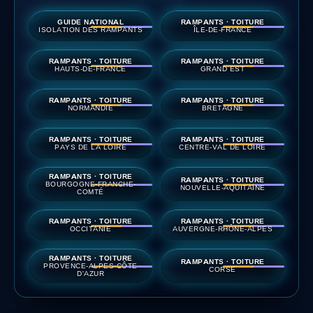
GUIDE NATIONAL
RAMPANTS · TOITURE
ISOLATION DES RAMPANTS
ÎLE-DE-FRANCE
RAMPANTS · TOITURE
RAMPANTS · TOITURE
HAUTS-DE-FRANCE
GRAND EST
RAMPANTS · TOITURE
RAMPANTS · TOITURE
NORMANDIE
BRETAGNE
RAMPANTS · TOITURE
RAMPANTS · TOITURE
PAYS DE LA LOIRE
CENTRE-VAL DE LOIRE
RAMPANTS · TOITURE
RAMPANTS · TOITURE
BOURGOGNE-FRANCHE-
NOUVELLE-AQUITAINE
COMTÉ
RAMPANTS · TOITURE
RAMPANTS · TOITURE
OCCITANIE
AUVERGNE-RHÔNE-ALPES
RAMPANTS · TOITURE
RAMPANTS · TOITURE
PROVENCE-ALPES-CÔTE
CORSE
D'AZUR