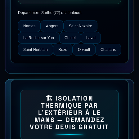
Département
Sarthe
(
72
) et alentours
Nantes
Angers
Saint-Nazaire
La Roche-sur-Yon
Cholet
Laval
Saint-Herblain
Rezé
Orvault
Challans
🏗️
ISOLATION
THERMIQUE PAR
L'EXTÉRIEUR
À
LE
MANS
— DEMANDEZ
VOTRE DEVIS GRATUIT