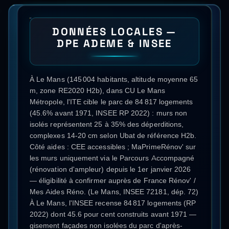
DONNÉES LOCALES —
DPE ADEME & INSEE
À Le Mans (145 004 habitants, altitude moyenne 65
m, zone RE2020 H2b), dans CU Le Mans
Métropole, l'ITE cible le parc de 84 817 logements
(45.6% avant 1971, INSEE RP 2022) : murs non
isolés représentent 25 à 35% des déperditions,
complexes 14-20 cm selon Ubat de référence H2b.
Côté aides : CEE accessibles ; MaPrimeRénov' sur
les murs uniquement via le Parcours Accompagné
(rénovation d'ampleur) depuis le 1er janvier 2026
— éligibilité à confirmer auprès de France Rénov' /
Mes Aides Réno. (Le Mans, INSEE 72181, dép. 72)
À Le Mans, l'INSEE recense 84 817 logements (RP
2022) dont 45.6 pour cent construits avant 1971 —
gisement façades non isolées du parc d'après-