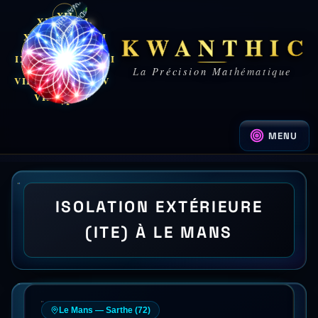
XII
XII
XI
I
KWANTHIC
X
II
IX
III
La Précision Mathématique
VIII
IV
V
VII
VI
MENU
ISOLATION EXTÉRIEURE
(ITE) À LE MANS
Le Mans
—
Sarthe
(
72
)