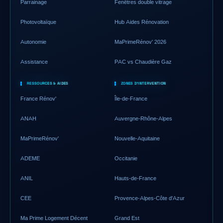
Parrainage
Fenêtres double vitrage
Photovoltaïque
Hub Aides Rénovation
Autonomie
MaPrimeRénov' 2026
Assistance
PAC vs Chaudière Gaz
RESSOURCES & AIDES
ZONES D'INTERVENTION
France Rénov'
Île-de-France
ANAH
Auvergne-Rhône-Alpes
MaPrimeRénov'
Nouvelle-Aquitaine
ADEME
Occitanie
ANIL
Hauts-de-France
CEE
Provence-Alpes-Côte d'Azur
Ma Prime Logement Décent
Grand Est