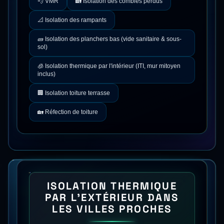
💨
VMR
🏡
Isolation des combles perdus
📐
Isolation des rampants
🧱
Isolation des planchers bas (vide sanitaire & sous-
sol)
🧊
Isolation thermique par l'intérieur (ITI, mur mitoyen
inclus)
🏢
Isolation toiture terrasse
🏡
Réfection de toiture
ISOLATION THERMIQUE
PAR L'EXTÉRIEUR
DANS
LES VILLES PROCHES