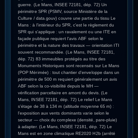
guerre. (Le Mans, INSEE 72181, dép. 72) Un
périmètre SPR (PSMV, source Ministère de la
Culture / data.gouv) couvre une partie du tissu Le
Mans : à l'intérieur du SPR, c'est le règlement du
SPR qui s'applique : un ravalement ou une ITE en
façade publique requiert l'avis ABF selon le
périmètre et la nature des travaux — orientation ITI
souvent recommandée. (Le Mans, INSEE 72181,
dép. 72) 83 immeubles protégés au titre des
Monuments Historiques sont recensés sur Le Mans
(POP Mérimée) : tout chantier d'enveloppe dans un
périmètre de 500 m requiert généralement un avis
ABF selon la co-visibilité depuis le MH —
vérification parcellaire en amont du devis. (Le
Mans, INSEE 72181, dép. 72) Le relief Le Mans
s'étage de 38 à 134 m (altitude moyenne 65 m) :
l'exposition aux vents dominants varie selon le
secteur — choix du complexe (densité, pare-pluie)
à adapter. (Le Mans, INSEE 72181, dép. 72) Le
Mans est en zone climatique RE2020 H2b (arrêté