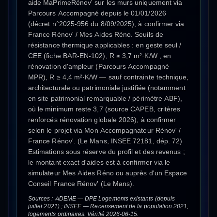
aide MaPrimeRénov' sur les murs uniquement via
Parcours Accompagné depuis le 01/01/2026
(décret n°2025-956 du 8/09/2025), à confirmer via
France Rénov' / Mes Aides Réno. Seuils de
résistance thermique applicables : en geste seul /
CEE (fiche BAR-EN-102), R ≥ 3,7 m²·K/W ; en
rénovation d'ampleur (Parcours Accompagné
MPR), R ≥ 4,4 m²·K/W — sauf contrainte technique,
architecturale ou patrimoniale justifiée (notamment
en site patrimonial remarquable / périmètre ABF),
où le minimum reste 3,7 (source CAPEB, critères
renforcés rénovation globale 2026), à confirmer
selon le projet via Mon Accompagnateur Rénov' /
France Rénov'. (Le Mans, INSEE 72181, dép. 72)
Estimations sous réserve du profil et des revenus ;
le montant exact d'aides est à confirmer via le
simulateur Mes Aides Réno ou auprès d'un Espace
Conseil France Rénov' (Le Mans).
Sources : ADEME — DPE Logements existants (depuis
juillet 2021) ; INSEE — Recensement de la population 2021,
logements ordinaires. Vérifié 2026-06-15.