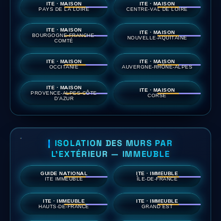
ITE · MAISON
ITE · MAISON
PAYS DE LA LOIRE
CENTRE-VAL DE LOIRE
ITE · MAISON
ITE · MAISON
BOURGOGNE-FRANCHE-
NOUVELLE-AQUITAINE
COMTÉ
ITE · MAISON
ITE · MAISON
OCCITANIE
AUVERGNE-RHÔNE-ALPES
ITE · MAISON
ITE · MAISON
PROVENCE-ALPES-CÔTE
CORSE
D'AZUR
ISOLATION DES MURS PAR
L'EXTÉRIEUR — IMMEUBLE
GUIDE NATIONAL
ITE · IMMEUBLE
ITE IMMEUBLE
ÎLE-DE-FRANCE
ITE · IMMEUBLE
ITE · IMMEUBLE
HAUTS-DE-FRANCE
GRAND EST