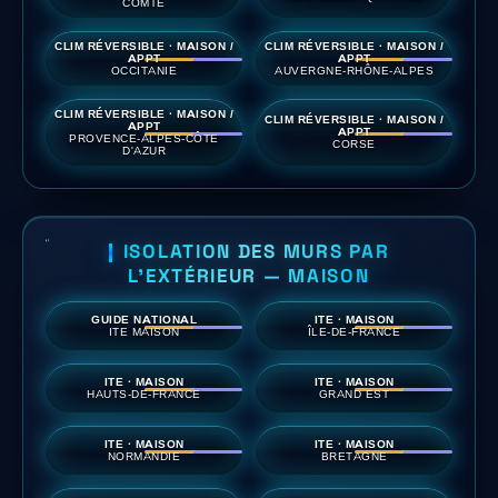
COMTÉ
CLIM RÉVERSIBLE · MAISON /
CLIM RÉVERSIBLE · MAISON /
APPT
APPT
OCCITANIE
AUVERGNE-RHÔNE-ALPES
CLIM RÉVERSIBLE · MAISON /
CLIM RÉVERSIBLE · MAISON /
APPT
APPT
PROVENCE-ALPES-CÔTE
CORSE
D'AZUR
ISOLATION DES MURS PAR
L'EXTÉRIEUR — MAISON
GUIDE NATIONAL
ITE · MAISON
ITE MAISON
ÎLE-DE-FRANCE
ITE · MAISON
ITE · MAISON
HAUTS-DE-FRANCE
GRAND EST
ITE · MAISON
ITE · MAISON
NORMANDIE
BRETAGNE