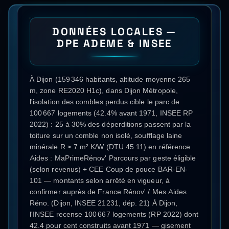
DONNÉES LOCALES —
DPE ADEME & INSEE
À Dijon (159 346 habitants, altitude moyenne 265
m, zone RE2020 H1c), dans Dijon Métropole,
l'isolation des combles perdus cible le parc de
100 667 logements (42.4% avant 1971, INSEE RP
2022) : 25 à 30% des déperditions passent par la
toiture sur un comble non isolé, soufflage laine
minérale R ≥ 7 m².K/W (DTU 45.11) en référence.
Aides : MaPrimeRénov' Parcours par geste éligible
(selon revenus) + CEE Coup de pouce BAR-EN-
101 — montants selon arrêté en vigueur, à
confirmer auprès de France Rénov' / Mes Aides
Réno. (Dijon, INSEE 21231, dép. 21) À Dijon,
l'INSEE recense 100 667 logements (RP 2022) dont
42.4 pour cent construits avant 1971 — gisement