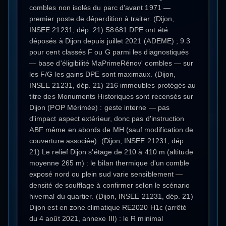
combles non isolés du parc d'avant 1971 —
premier poste de déperdition à traiter. (Dijon,
INSEE 21231, dép. 21) 58 681 DPE ont été
déposés à Dijon depuis juillet 2021 (ADEME) ; 9.3
pour cent classés F ou G parmi les diagnostiqués
— base d'éligibilité MaPrimeRénov' combles — sur
les F/G les gains DPE sont maximaux. (Dijon,
INSEE 21231, dép. 21) 216 immeubles protégés au
titre des Monuments Historiques sont recensés sur
Dijon (POP Mérimée) : geste interne — pas
d'impact aspect extérieur, donc pas d'instruction
ABF même en abords de MH (sauf modification de
couverture associée). (Dijon, INSEE 21231, dép.
21) Le relief Dijon s'étage de 210 à 410 m (altitude
moyenne 265 m) : le bilan thermique d'un comble
exposé nord ou plein sud varie sensiblement —
densité de soufflage à confirmer selon le scénario
hivernal du quartier. (Dijon, INSEE 21231, dép. 21)
Dijon est en zone climatique RE2020 H1c (arrêté
du 4 août 2021, annexe III) : le R minimal