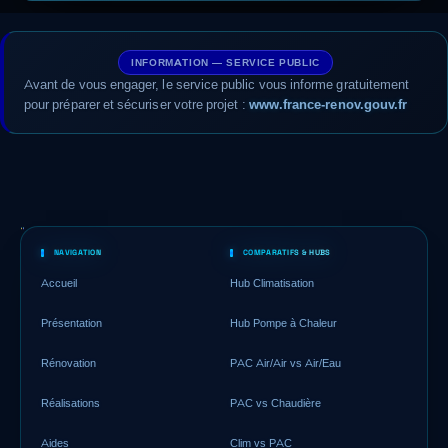
INFORMATION — SERVICE PUBLIC
Avant de vous engager, le service public vous informe gratuitement
pour préparer et sécuriser votre projet :
www.france-renov.gouv.fr
NAVIGATION
COMPARATIFS & HUBS
Accueil
Hub Climatisation
Présentation
Hub Pompe à Chaleur
Rénovation
PAC Air/Air vs Air/Eau
Réalisations
PAC vs Chaudière
Aides
Clim vs PAC