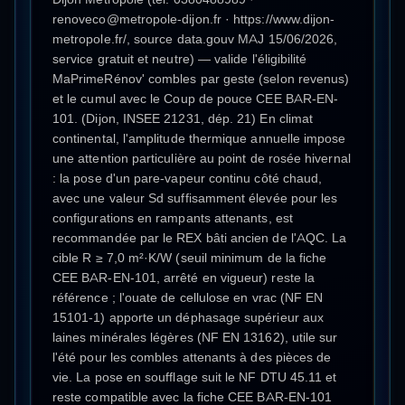
renoveco@metropole-dijon.fr · https://www.dijon-
metropole.fr/, source data.gouv MAJ 15/06/2026,
service gratuit et neutre) — valide l'éligibilité
MaPrimeRénov' combles par geste (selon revenus)
et le cumul avec le Coup de pouce CEE BAR-EN-
101. (Dijon, INSEE 21231, dép. 21) En climat
continental, l'amplitude thermique annuelle impose
une attention particulière au point de rosée hivernal
: la pose d'un pare-vapeur continu côté chaud,
avec une valeur Sd suffisamment élevée pour les
configurations en rampants attenants, est
recommandée par le REX bâti ancien de l'AQC. La
cible R ≥ 7,0 m²·K/W (seuil minimum de la fiche
CEE BAR-EN-101, arrêté en vigueur) reste la
référence ; l'ouate de cellulose en vrac (NF EN
15101-1) apporte un déphasage supérieur aux
laines minérales légères (NF EN 13162), utile sur
l'été pour les combles attenants à des pièces de
vie. La pose en soufflage suit le NF DTU 45.11 et
reste compatible avec la fiche CEE BAR-EN-101