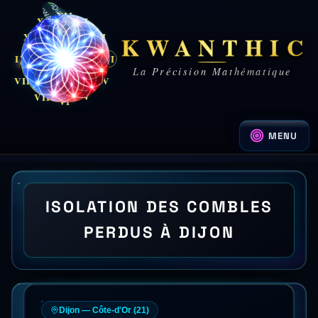
XII
XI
I
KWANTHIC
X
II
IX
III
III
La Précision Mathématique
VIII
IV
V
VII
VI
MENU
ISOLATION DES COMBLES
PERDUS À DIJON
Dijon
—
Côte-d'Or
(
21
)