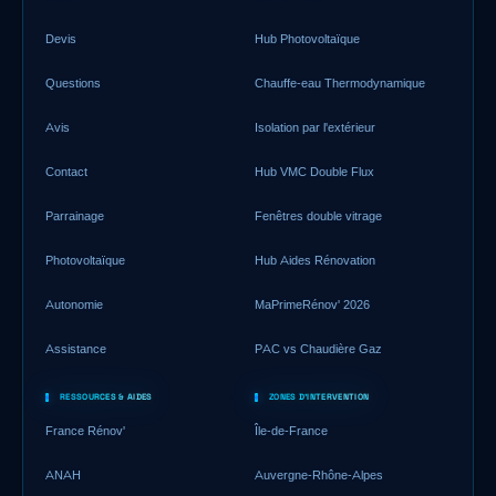
Devis
Hub Photovoltaïque
Questions
Chauffe-eau Thermodynamique
Avis
Isolation par l'extérieur
Contact
Hub VMC Double Flux
Parrainage
Fenêtres double vitrage
Photovoltaïque
Hub Aides Rénovation
Autonomie
MaPrimeRénov' 2026
Assistance
PAC vs Chaudière Gaz
RESSOURCES & AIDES
ZONES D'INTERVENTION
France Rénov'
Île-de-France
ANAH
Auvergne-Rhône-Alpes