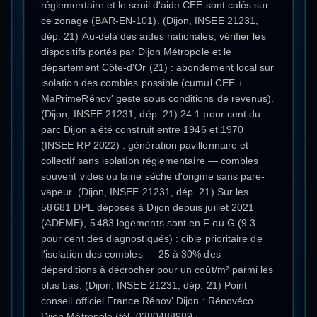
réglementaire et le seuil d'aide CEE sont calés sur
ce zonage (BAR-EN-101). (Dijon, INSEE 21231,
dép. 21) Au-delà des aides nationales, vérifier les
dispositifs portés par Dijon Métropole et le
département Côte-d'Or (21) : abondement local sur
isolation des combles possible (cumul CEE +
MaPrimeRénov' geste sous conditions de revenus).
(Dijon, INSEE 21231, dép. 21) 24.1 pour cent du
parc Dijon a été construit entre 1946 et 1970
(INSEE RP 2022) : génération pavillonnaire et
collectif sans isolation réglementaire — combles
souvent vides ou laine sèche d'origine sans pare-
vapeur. (Dijon, INSEE 21231, dép. 21) Sur les
58 681 DPE déposés à Dijon depuis juillet 2021
(ADEME), 5 483 logements sont en F ou G (9.3
pour cent des diagnostiqués) : cible prioritaire de
l'isolation des combles — 25 à 30% des
déperditions à décrocher pour un coût/m² parmi les
plus bas. (Dijon, INSEE 21231, dép. 21) Point
conseil officiel France Rénov' Dijon : Rénovéco
Dijon Métropole (tél. 0380488989 ·