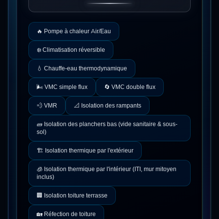
🔥
Pompe à chaleur Air/Eau
❄️
Climatisation réversible
💧
Chauffe-eau thermodynamique
🌬️
VMC simple flux
🔄
VMC double flux
💨
VMR
📐
Isolation des rampants
🧱
Isolation des planchers bas (vide sanitaire & sous-
sol)
🏗️
Isolation thermique par l'extérieur
🧊
Isolation thermique par l'intérieur (ITI, mur mitoyen
inclus)
🏢
Isolation toiture terrasse
🏡
Réfection de toiture